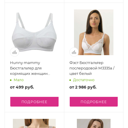
Hunny mammy
Фэст Бюстгальтер
Бюстгальтер для
послеродовой М3335а /
кормящих женщин
цвет белый
100314, размер 80-В /
Мало
Достаточно
цвет белый
от
499 руб.
от
2 986 руб.
ПОДРОБНЕЕ
ПОДРОБНЕЕ