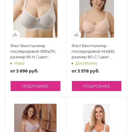
Фэст Бюстгальтер
Фэст Бюстгальтер
послеродовой 1831а/1К,
послеродовой М4835,
размер 95-H / цвет
размер 80-C / цвет
бежевый меланж
бежевый
Мало
Достаточно
от
3 696 руб.
от
3 578 руб.
ПОДРОБНЕЕ
ПОДРОБНЕЕ