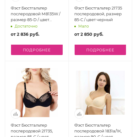
Фэст Бюстгальтер
Фэст Бюстгальтер 21735
послеродовой М8135W /
послеродовой, размер
размер 85-D / цвет
85-C / цвет черный
бежевый-сетка
Достаточно
Мало
от
2 836 руб.
от
2 850 руб.
ПОДРОБНЕЕ
ПОДРОБНЕЕ
Фэст Бюстгальтер
Фэст Бюстгальтер
послеродовой 21735,
послеродовой 1831а/1К,
размер 85-C / цвет
размер 90-C / цвет