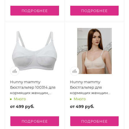
ПОДРОБНЕЕ
ПОДРОБНЕЕ
Hunny mammy
Hunny mammy
Бюстгальтер 100314 для
Бюстгальтер для
кормящих женщин,
кормящих женщин
размер 75-D / цвет
100314, размер 85-C /
Много
Много
белый
цвет бежевый
от
499 руб.
от
499 руб.
ПОДРОБНЕЕ
ПОДРОБНЕЕ