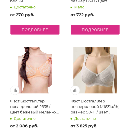
белый
размер 85-D / цвет
бежевый меланж-белый
Достаточно
Мало
от
270 руб.
от
722 руб.
ПОДРОБНЕЕ
ПОДРОБНЕЕ
Фэст Бюстгальтер
Фэст Бюстгальтер
послеродовой 2638 /
послеродовой М1831а/1К,
цвет бежевый меланж-
размер 90-H / цвет
белый
бежевый меланж-белый
Достаточно
Достаточно
от
2 086 руб.
от
3 825 руб.