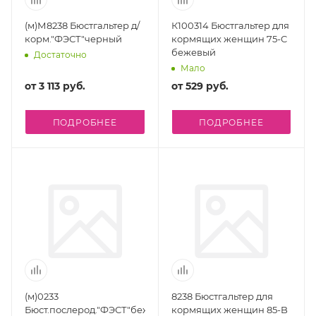
(м)М8238 Бюстгальтер д/
К100314 Бюстгальтер для
корм."ФЭСТ"черный
кормящих женщин 75-C
бежевый
Достаточно
Мало
от
3 113 руб.
от
529 руб.
ПОДРОБНЕЕ
ПОДРОБНЕЕ
(м)0233
8238 Бюстгальтер для
Бюст.послерод."ФЭСТ"беж.меланж/
кормящих женщин 85-B