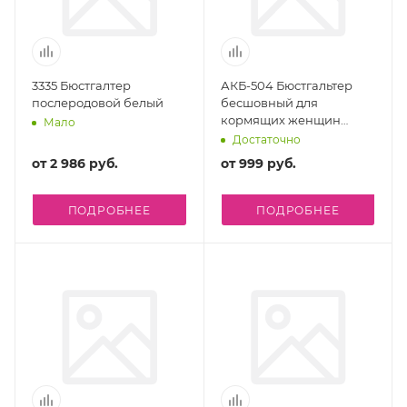
3335 Бюстгалтер
АКБ-504 Бюстгальтер
послеродовой белый
бесшовный для
кормящих женщин
Мало
75,80-В,С (S)) бежевый
Достаточно
от
2 986 руб.
от
999 руб.
ПОДРОБНЕЕ
ПОДРОБНЕЕ