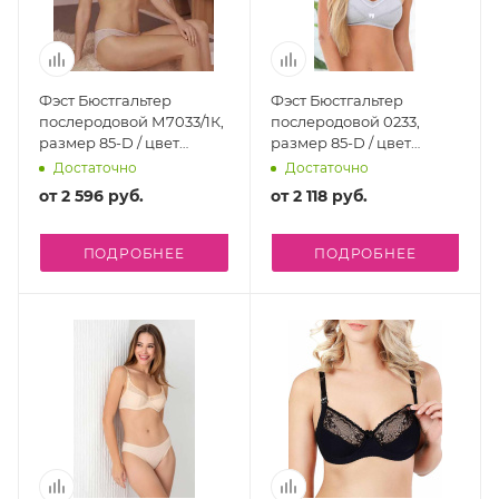
Фэст Бюстгальтер
Фэст Бюстгальтер
послеродовой М7033/1К,
послеродовой 0233,
размер 85-D / цвет
размер 85-D / цвет
бежевый меланж-белый
серый меланж-белый
Достаточно
Достаточно
от
2 596 руб.
от
2 118 руб.
ПОДРОБНЕЕ
ПОДРОБНЕЕ