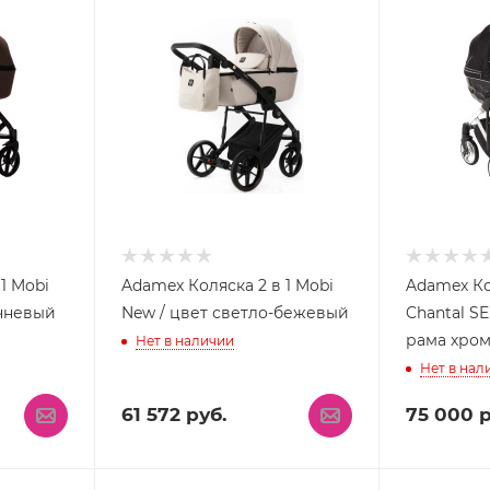
1 Mobi
Adamex Коляска 2 в 1 Mobi
Adamex Ко
ичневый
New / цвет светло-бежевый
Chantal SE
рама хро
Нет в наличии
Нет в нал
61 572
руб.
75 000
р