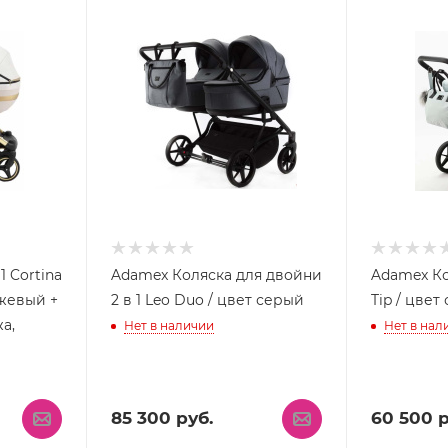
1 Cortina
Adamex Коляска для двойни
Adamex Ко
ежевый +
2 в 1 Leo Duo / цвет серый
Tip / цве
а,
Нет в наличии
Нет в нал
85 300
руб.
60 500
р