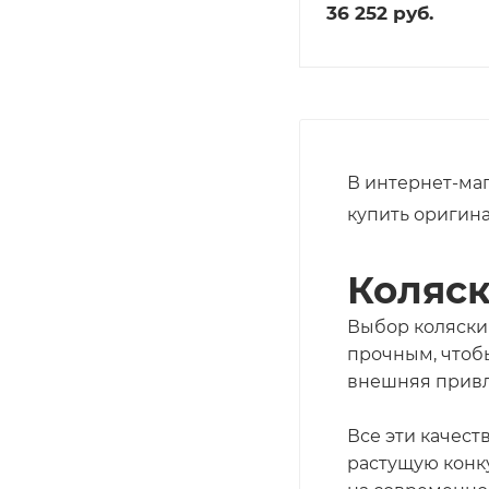
36 252
руб.
В интернет-ма
купить оригина
Коляс
Выбор коляски 
прочным, чтоб
внешняя привл
Все эти качест
растущую конку