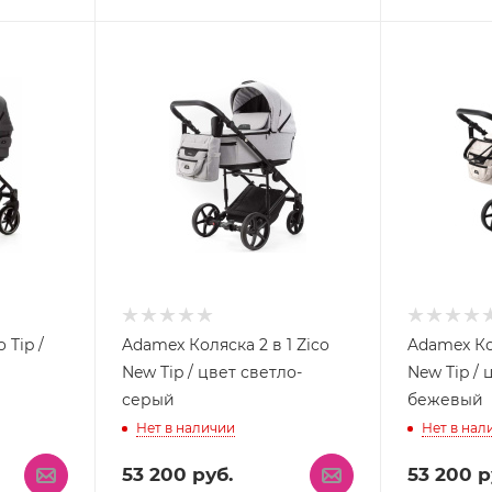
 Tip /
Adamex Коляска 2 в 1 Zico
Adamex Кол
New Tip / цвет светло-
New Tip / 
серый
бежевый
Нет в наличии
Нет в нал
53 200
руб.
53 200
р