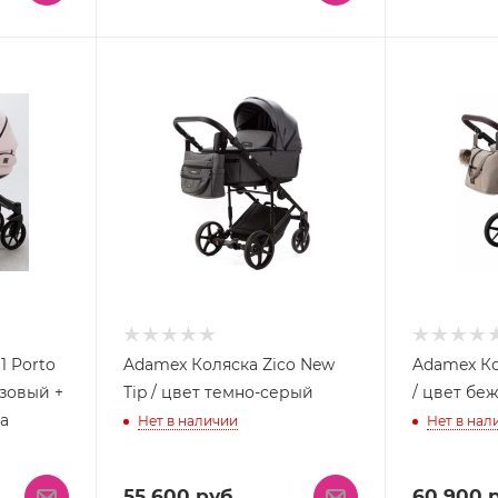
1 Porto
Adamex Коляска Zico New
Adamex Ко
озовый +
Tip / цвет темно-серый
/ цвет бе
а
Нет в наличии
Нет в нал
55 600
руб.
60 900
р