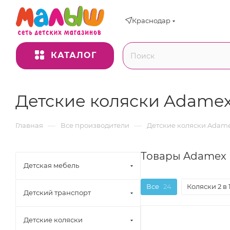
Краснодар
КАТАЛОГ
Детские коляски Adame
—
—
Главная
Все производители
Детские коляски Adam
Товары Adamex 
Детская мебель
Все
24
Коляски 2 в 
Детский транспорт
Детские коляски