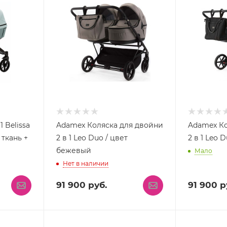
 Belissa
Adamex Коляска для двойни
Adamex Ко
 ткань +
2 в 1 Leo Duo / цвет
2 в 1 Leo 
бежевый
Мало
Нет в наличии
91 900
руб.
91 900
р