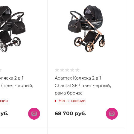
ляска 2 в 1
Adamex Коляска 2 в 1
 / цвет черный,
Chantal SE / цвет черный,
м
рама бронза
ичии
Нет в наличии
уб.
68 700
руб.