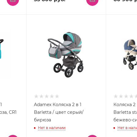
1
Adamex Коляска 2 в 1
Коляска 2
юза, CR1
Barletta / цвет серый/
Barletta st
бирюза
бежево-с
Нет в наличии
Нет в нал