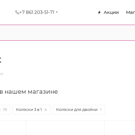
+7 861 203-51-71
Акции
Маг
x
ex
в нашем магазине
1
19
Коляски 3 в 1
4
Коляски для двойни
1