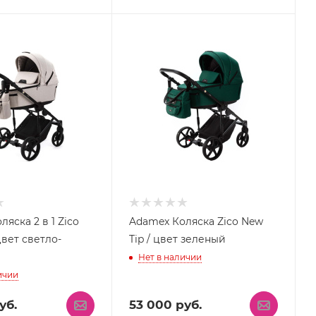
яска 2 в 1 Zico
Adamex Коляска Zico New
цвет светло-
Tip / цвет зеленый
Нет в наличии
ичии
уб.
53 000
руб.