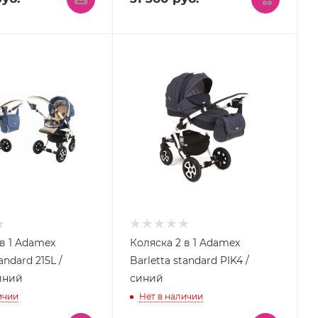
 в 1 Adamex
Коляска 2 в 1 Adamex
andard 215L /
Barletta standard PIK4 /
иний
синий
ичии
Нет в наличии