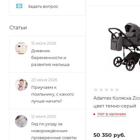
Задать вопрос
Статьи
15 июля 2026
Дневник
беременности и
развития малыша
20 июня 2026
Приучаем к
поильнику, с какого
Adamex Коляска Zico
лучше начать?
цвет темно-серый
Нет в наличии
12 июня 2025
Гид по уходу за
новорождённым:
50 350
руб.
проверенные советы