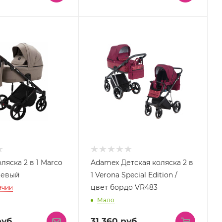
ляска 2 в 1 Marco
Adamex Детская коляска 2 в
жевый
1 Verona Special Edition /
цвет бордо VR483
ичии
Мало
уб.
31 360
руб.