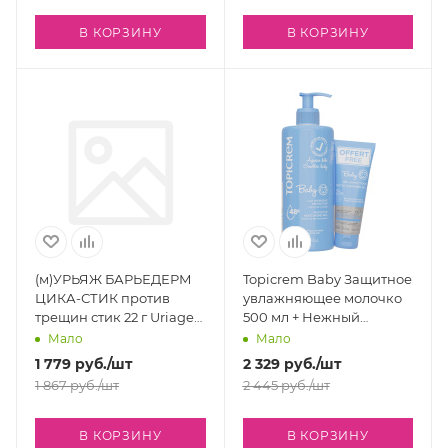
В КОРЗИНУ
В КОРЗИНУ
(м)УРЬЯЖ БАРЬЕДЕРМ
Topicrem Baby Защитное
ЦИКА-СТИК против
увлажняющее молочко
трещин стик 22 г Uriage
500 мл + Нежный
U05442
очищающий гель 75 мл
Мало
Мало
1 779
руб.
/шт
2 329
руб.
/шт
1 867
руб.
/шт
2 445
руб.
/шт
В КОРЗИНУ
В КОРЗИНУ