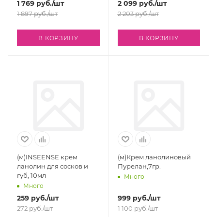
1 769
руб.
/шт
2 099
руб.
/шт
1 897
руб.
/шт
2 203
руб.
/шт
В КОРЗИНУ
В КОРЗИНУ
(м)INSEENSE крем
(м)Крем ланолиновый
ланолин для сосков и
Пурелан,7гр.
губ, 10мл
Много
Много
259
руб.
/шт
999
руб.
/шт
272
руб.
/шт
1 100
руб.
/шт