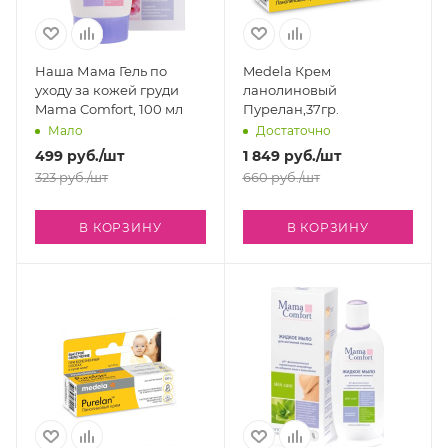
Наша Мама Гель по
Medela Крем
уходу за кожей груди
ланолиновый
Mama Comfort, 100 мл
Пурелан,37гр.
Мало
Достаточно
499
руб.
/шт
1 849
руб.
/шт
323
руб.
/шт
660
руб.
/шт
В КОРЗИНУ
В КОРЗИНУ