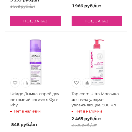
3 399
руб.
/шт
1 966
руб.
/шт
3 568
руб.
/шт
ПОД ЗАКАЗ
ПОД ЗАКАЗ
Uriage Дымка-спрей для
Topicrem Ultra Молочко
интимной гигиены Gyn-
для тела ультра-
Phy
увлажняющее, 500 мл
Нет в наличии
Нет в наличии
2 465
руб.
/шт
848
руб.
/шт
2 588
руб.
/шт