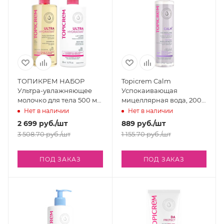
ТОПИКРЕМ НАБОР
Topicrem Calm
Ультра-увлажняющее
Успокаивающая
молочко для тела 500 мл
мицеллярная вода, 200
+ Ультра-увлажняющее
мл
Нет в наличии
Нет в наличии
масло для душа 500 мл
2 699
руб.
/шт
889
руб.
/шт
3 508.70
руб.
/шт
1 155.70
руб.
/шт
ПОД ЗАКАЗ
ПОД ЗАКАЗ