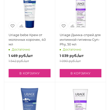
Uriage bebe Крем от
Uriage Дымка-спрей для
молочных корочек, 40
интимной гигиены Gyn-
мл
Phy, 50 мл
Достаточно
Достаточно
1 469
руб.
/шт
1 039
руб.
/шт
1 542
руб.
/шт
1 090
руб.
/шт
В КОРЗИНУ
В КОРЗИНУ