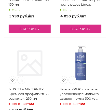
150 мл
после родов Linea
Mamma, 150 мл
Мало
Мало
5 790
руб.
/шт
4 090
руб.
/шт
В КОРЗИНУ
В КОРЗИНУ
MUSTELA MATERNITY
Uriage(УРЬЯЖ) первое
Крем для профилактики
увлажняющее молочко,
растяжек, 250 мл
флакон-помпа 500 мл
U08610
Нет в наличии
Нет в наличии