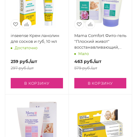
inseense Крем ланолин
Mama Comfort Фито-гель
для сосков и губ, 10 мл
"Плоский живот"
восстанавливающий,
Достаточно
100 г
Мало
259
руб.
/шт
463
руб.
/шт
297
руб.
/шт
579
руб.
/шт
В КОРЗИНУ
В КОРЗИНУ