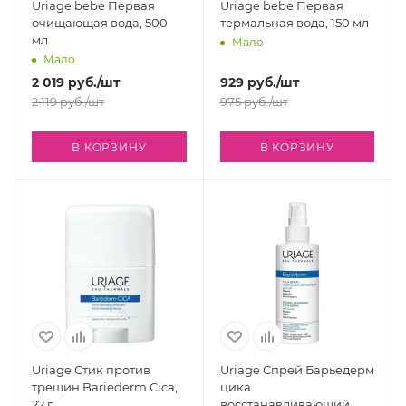
Uriage bebe Первая
Uriage bebe Первая
очищающая вода, 500
термальная вода, 150 мл
мл
Мало
Мало
2 019
руб.
/шт
929
руб.
/шт
2 119
руб.
/шт
975
руб.
/шт
В КОРЗИНУ
В КОРЗИНУ
Uriage Стик против
Uriage Спрей Барьедерм
трещин Bariederm Cica,
цика
22 г
восстанавливающий