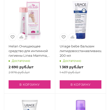
Helan Очищающее
Uriage bebe Бальзам
средство для интимной
липидовосстанавливающий,
гигиены Linea Mamma,
200 мл
200 мл
Достаточно
Достаточно
2 690
руб.
/шт
1 369
руб.
/шт
2 976
руб.
/шт
1 437
руб.
/шт
В КОРЗИНУ
В КОРЗИНУ