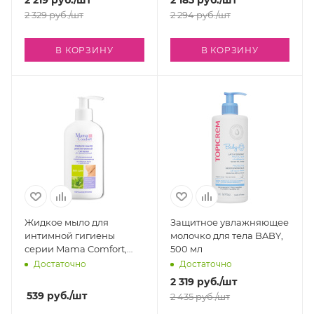
2 329
руб.
/шт
2 294
руб.
/шт
В КОРЗИНУ
В КОРЗИНУ
Жидкое мыло для
Защитное увлажняющее
интимной гигиены
молочко для тела BABY,
серии Mama Comfort,
500 мл
500 мл.
Достаточно
Достаточно
2 319
руб.
/шт
539
руб.
/шт
2 435
руб.
/шт