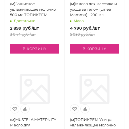
(м)Защитное
(м)Масло для массажа и
увлажняющее молочко
ухода за телом (Linea
500 мл.ТОПИКРЕМ
Mamma) - 200 мл.
Достаточно
Мало
2 899
руб.
/шт
4 790
руб.
/шт
3 044
руб.
/шт
5 030
руб.
/шт
В КОРЗИНУ
В КОРЗИНУ
(м)MUSTELA MATERNITY
(м)ТОПИКРЕМ Ультра-
Масло для
увлажняющее молочко