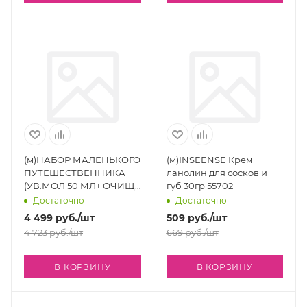
(м)НАБОР МАЛЕНЬКОГО
(м)INSEENSE Крем
ПУТЕШЕСТВЕННИКА
ланолин для сосков и
(УВ.МОЛ 50 МЛ+ ОЧИЩ.
губ 30гр 55702
ВОДА 100МЛ+ ТВУ 50
Достаточно
Достаточно
МЛ+ ОЧ.ПЕН.КРЕМ 50
4 499
руб.
/шт
509
руб.
/шт
МЛ)
4 723
руб.
/шт
669
руб.
/шт
В КОРЗИНУ
В КОРЗИНУ