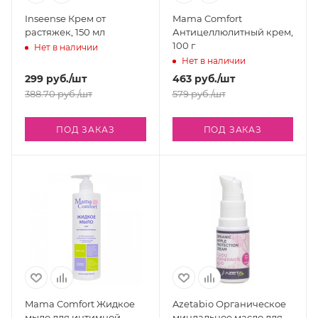
Inseense Крем от
Mama Comfort
растяжек, 150 мл
Антицеллюлитный крем,
100 г
Нет в наличии
Нет в наличии
299
руб.
/шт
463
руб.
/шт
388.70
руб.
/шт
579
руб.
/шт
ПОД ЗАКАЗ
ПОД ЗАКАЗ
Mama Comfort Жидкое
Azetabio Органическое
мыло для интимной
миндальное масло для