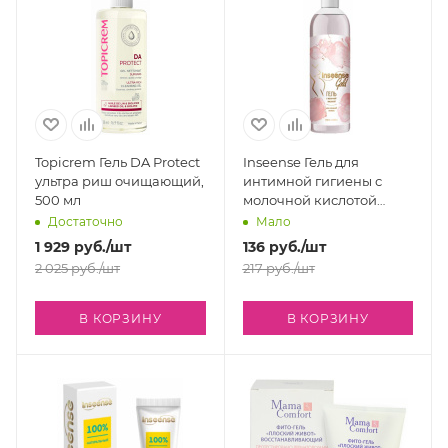
Topicrem Гель DA Protect
Inseense Гель для
ультра риш очищающий,
интимной гигиены с
500 мл
молочной кислотой
Gold, 250 мл
Достаточно
Мало
1 929
руб.
/шт
136
руб.
/шт
2 025
руб.
/шт
217
руб.
/шт
В КОРЗИНУ
В КОРЗИНУ