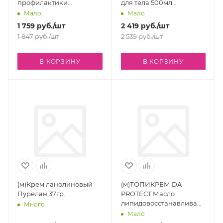
профилактики
для тела 500мл
растяжек, 105 мл
TOPICREM
Мало
Мало
1 759
руб.
/шт
2 419
руб.
/шт
1 847
руб.
/шт
2 539
руб.
/шт
В КОРЗИНУ
В КОРЗИНУ
(м)Крем ланолиновый
(м)ТОПИКРЕМ DA
Пурелан,37гр.
PROTECT Масло
липидовосстанавливающее
Много
500мл TOPICREM
Мало