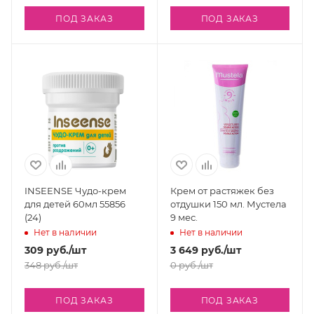
ПОД ЗАКАЗ
ПОД ЗАКАЗ
INSEENSE Чудо-крем
Крем от растяжек без
для детей 60мл 55856
отдушки 150 мл. Мустела
(24)
9 мес.
Нет в наличии
Нет в наличии
309
руб.
/шт
3 649
руб.
/шт
348
руб.
/шт
0
руб.
/шт
ПОД ЗАКАЗ
ПОД ЗАКАЗ