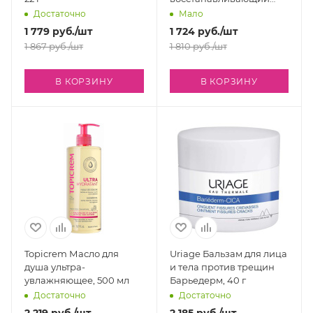
подсушивающий, с
Достаточно
Мало
медью и цинком, 100 мл
1 779
руб.
/шт
1 724
руб.
/шт
1 867
руб.
/шт
1 810
руб.
/шт
В КОРЗИНУ
В КОРЗИНУ
Topicrem Масло для
Uriage Бальзам для лица
душа ультра-
и тела против трещин
увлажняющее, 500 мл
Барьедерм, 40 г
Достаточно
Достаточно
2 219
руб.
/шт
2 185
руб.
/шт