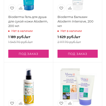
Bioderma Гель для душа
Bioderma Бальзам
для сухой кожи Atoderm,
Atoderm Intensive, 200
200 мл
мл
Нет в наличии
Нет в наличии
1 189
руб.
/шт
1 629
руб.
/шт
1 545.70
руб.
/шт
2 117.70
руб.
/шт
ПОД ЗАКАЗ
ПОД ЗАКАЗ