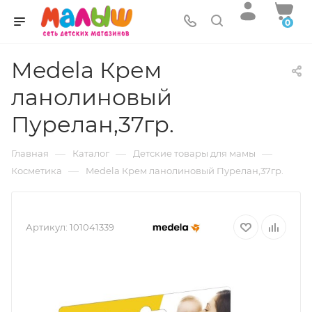
0
Medela Крем
ланолиновый
Пурелан,37гр.
—
—
—
Главная
Каталог
Детские товары для мамы
—
Косметика
Medela Крем ланолиновый Пурелан,37гр.
Артикул:
101041339