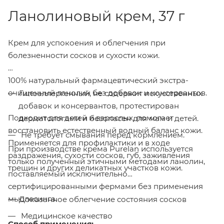
Ланолиновый крем, 37 г
Крем для успокоения и облегчения при
болезненности сосков и сухости кожи.
100% натуральный фармацевтический экстра-
очищенный ланолин без добавок и консервантов.
Гипоаллергенный, не содержит искусственных
добавок и консервантов, протестирован
Подходит для детей и взрослых, помогает
дерматологами и безопасен для мам и детей.
восстановить естественный водный баланс кожи.
Не требует смывания перед кормлением.
Применяется для профилактики и в ходе
При производстве крема Purelan используется
раздражения, сухости сосков, губ, заживления
только полученный этичными методами ланолин,
трещин и других деликатных участков кожи.
поставляемый исключительно
сертифицированными фермами без применения
мьюлесинга.
Доказанное облегчение состояния сосков
Медицинское качество
Способ применения: