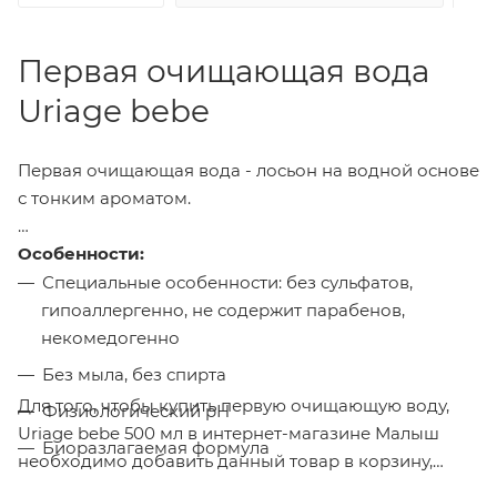
Первая очищающая вода
Uriage bebe
Первая очищающая вода - лосьон на водной основе
с тонким ароматом.
Особенности:
Специальные особенности: без сульфатов,
гипоаллергенно, не содержит парабенов,
некомедогенно
Без мыла, без спирта
Для того, чтобы купить первую очищающую воду,
Физиологический pH
Uriage bebe 500 мл в интернет-магазине Малыш
Биоразлагаемая формула
необходимо добавить данный товар в корзину,
98% ингредиентов природного происхождения
также вы можете оформить заказ позвонив
по