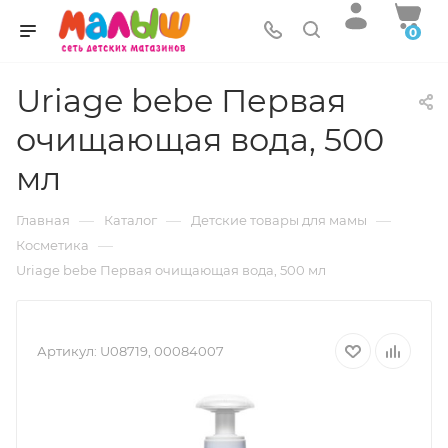
0
Uriage bebe Первая
очищающая вода, 500
мл
—
—
—
Главная
Каталог
Детские товары для мамы
—
Косметика
Uriage bebe Первая очищающая вода, 500 мл
Артикул:
U08719, 00084007