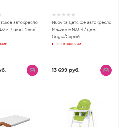
етское автокресло
Nuovita Детское автокресло
23i-1 / цвет Nero/
Maczione N23i-1 / цвет
Grigio/Серый
ичии
Нет в наличии
б.
13 699
руб.