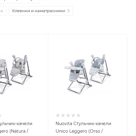
4
Клеенки и наматрасники
5
тульчик-качели
Nuovita Стульчик-качели
ero (Natura /
Unico Leggero (Orso /