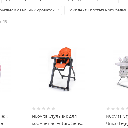
руглых и овальных кроваток
2
Комплекты постельного белья
и
19
анеж
Nuovita Стульчик для
Nuovita С
вет
кормления Futuro Senso
Unico Legg