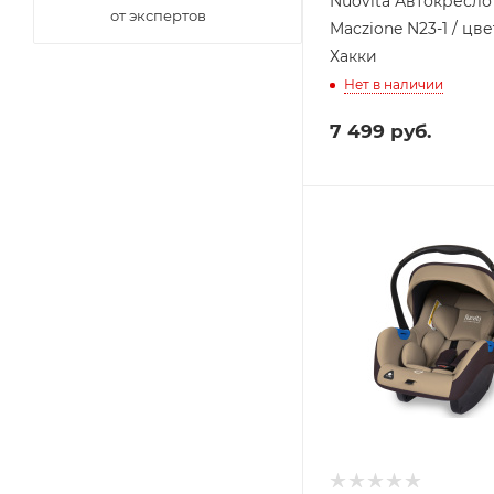
Nuovita Автокресло
от экспертов
Maczione N23-1 / цве
Хакки
Нет в наличии
7 499
руб.