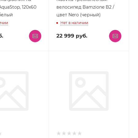
AquaStop, 120x60
велосипед Bamzione B2 /
 белый
цвет Nero (черный)
ичии
Нет в наличии
.
22 999
руб.