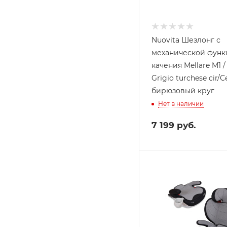
Nuovita Шезлонг с
механической фун
качения Mellare M1 /
Grigio turchese cir/
бирюзовый круг
Нет в наличии
7 199
руб.