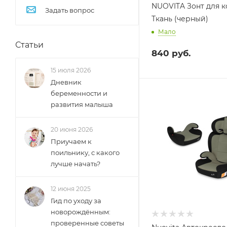
NUOVITA Зонт для к
Задать вопрос
Ткань (черный)
Мало
Статьи
840
руб.
15 июля 2026
Дневник
беременности и
развития малыша
20 июня 2026
Приучаем к
поильнику, с какого
лучше начать?
12 июня 2025
Гид по уходу за
новорождённым:
проверенные советы