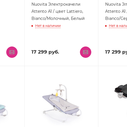
Nuovita Электрокачели
Nuovita Э
Attento А1 / цвет Lattiero,
Attento А1 
Bianco/Молочный, Белый
Bianco/Се
Нет в наличии
Нет в нал
17 299
руб.
17 299
ру