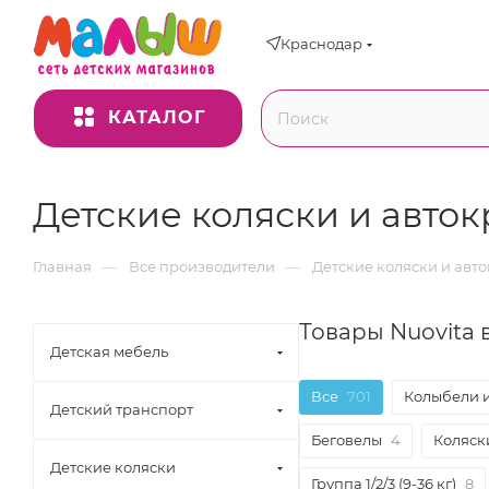
Краснодар
КАТАЛОГ
Детские коляски и авток
—
—
Главная
Все производители
Детские коляски и авто
Товары Nuovita
Детская мебель
Все
701
Колыбели 
Детский транспорт
Беговелы
4
Коляски
Детские коляски
Группа 1/2/3 (9-36 кг)
8