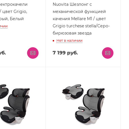
лектрокачели
Nuovita Шезлонг с
/ цвет Grigio,
механической функцией
рый, Белый
качения Mellare M1 / цвет
Grigio turchese stella/Серо-
ичии
бирюзовая звезда
Нет в наличии
б.
7 199
руб.