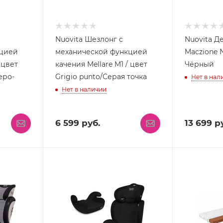
Nuovita Шезлонг с
Nuovita Д
кцией
механической функцией
Maczione N
 цвет
качения Mellare M1 / цвет
Чёрный
Серо-
Grigio punto/Серая точка
Нет в нал
Нет в наличии
6 599
руб.
13 699
ру