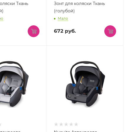
коляски Ткань
Зонт для коляски Ткань
й)
(голубой)
но
Мало
672
руб.