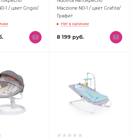
втокресло
Nuovita Автокресло
0-1 / цвет Grigio/
Maczione N0-1 / цвет Grafite/
Графит
ичии
Нет в наличии
.
8 199
руб.