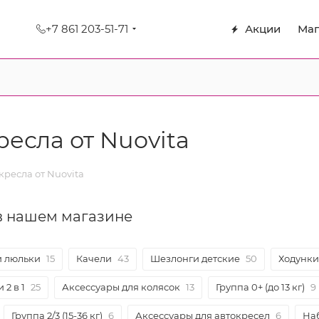
+7 861 203-51-71
Акции
Маг
ресла от Nuovita
кресла от Nuovita
 в нашем магазине
и люльки
15
Качели
43
Шезлонги детские
50
Ходунки
 2 в 1
25
Аксессуары для колясок
13
Группа 0+ (до 13 кг)
9
Группа 2/3 (15-36 кг)
6
Аксессуары для автокресел
6
На