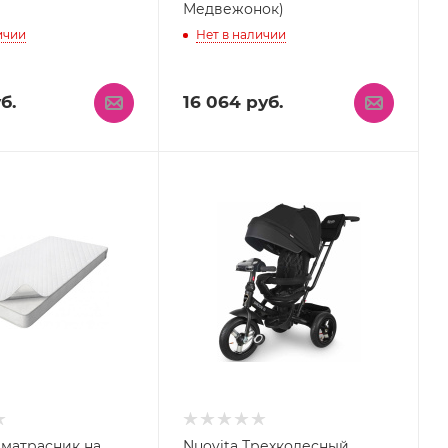
Медвежонок)
ичии
Нет в наличии
б.
16 064
руб.
аматрасник на
Nuovita Трехколесный