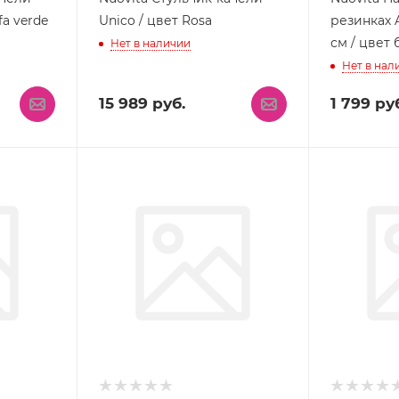
fa verde
Unico / цвет Rosa
резинках 
см / цвет
Нет в наличии
Нет в нал
15 989
руб.
1 799
руб