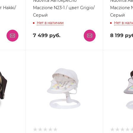
Nuovita Автокресло
Nuovita А
т Hakki/
Maczione N23-1 / цвет Grigio/
Maczione N
Серый
Серый
Нет в наличии
Нет в нал
7 499
руб.
8 199
руб