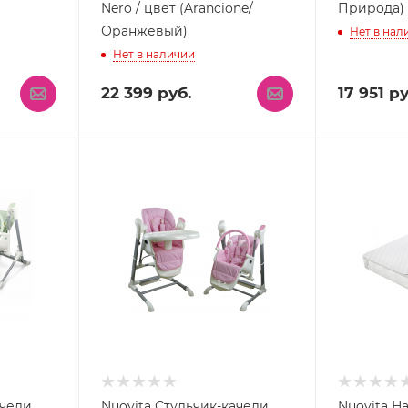
Nero / цвет (Arancione/
Природа)
Оранжевый)
Нет в нал
Нет в наличии
22 399
руб.
17 951
ру
ачели
Nuovita Стульчик-качели
Nuovita Н