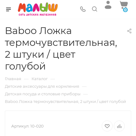
0
Baboo Ложка
термочувствительная,
2 штуки / цвет
голубой
—
—
Главная
Каталог
—
Детские аксессуары для кормления
—
Детская посуда и столовые приборы
Baboo Ложка термочувствительная, 2 штуки / цвет голубой
Артикул:
10-020