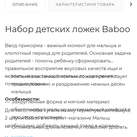
ОПИСАНИЕ
ХАРАКТЕРИСТИКИ ТОВАРА
Н
Набор детских ложек Baboo
Ввод прикорма - важный момент для малыша и
хлопотный период для родителей. Основная задача
родителей - помочь ребёнку сформировать
правильное восприятие вкусовых качеств ищи и
освоить навык самостоятельного кормления с
Мягкий эластичный кончик ложки препятствует
помощью ложки.
травмированию и раздражению нежных дёсен
малыша
Особенности:
Закруглённая форма и мягкий материал
обеспечивают малышу максимальный комфорт в
Для того, чтобы купить ложку термочувствительную,
процессе кормления
2 штуки Baboo в интернет-магазине Малыш
необходимо добавить данный товар в корзину,
Оптимальная длина ложечки позволяет достать
также вы можете оформить заказ позвонив
по
питание даже из самой глубокой банки с детским