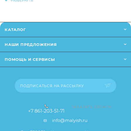
телефону
или написав в онлайн чат на сайте.
питанием
Предназначена для детей в возрасте от 4
Заказанный товар может незначительно отличаться
месяцев
от описания и изображения, размещенного на
КАТАЛОГ
Термоложка меняет цвет при контакте с едой или
сайте (например, оттенки цветов, незначительные
жидкостью с температурой более 37С
изменения в дизайне или упаковке и т.д., не
НАШИ ПРЕДЛОЖЕНИЯ
влияющие на основные потребительские свойства
Если пища слишком горячая, кончик ложки
товара), при этом основные потребительские
изменит цвет
ПОМОЩЬ И СЕРВИСЫ
свойства и иные существенные элементы товара и
Изготовлена из высококачественного
заказа остаются без изменений.
полипропилена, не имеющего запаха
Не содержит BPA (Бисфенол-А)
ПОДПИСАТЬСЯ НА РАССЫЛКУ
Не использовать в стерилизаторе, не кипятить
ЗАКАЗАТЬ ЗВОНОК
+7 861-203-51-71
info@malyish.ru