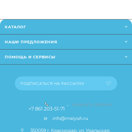
в онлайн чат на сайте.
тарелочка абсолютно герметична
Специальная выемка с замочком надёжно
Заказанный товар может незначительно отличаться
крепит ложку к основанию крышки, тем самым
от описания и изображения, размещенного на
КАТАЛОГ
сохраняя ее гигиеничность и чистоту
сайте (например, оттенки цветов, незначительные
изменения в дизайне или упаковке и т.д., не
НАШИ ПРЕДЛОЖЕНИЯ
влияющие на основные потребительские свойства
товара), при этом основные потребительские
ПОМОЩЬ И СЕРВИСЫ
свойства и иные существенные элементы товара и
заказа остаются без изменений.
ПОДПИСАТЬСЯ НА РАССЫЛКУ
ЗАКАЗАТЬ ЗВОНОК
+7 861 203-51-71
info@malyish.ru
350059 г. Краснодар, ул. Уральская,