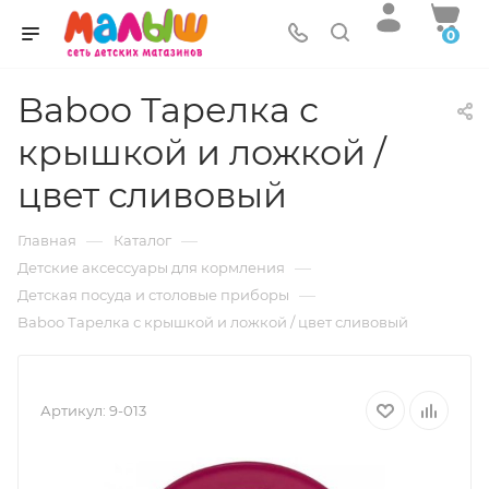
0
Baboo Тарелка с
крышкой и ложкой /
цвет сливовый
—
—
Главная
Каталог
—
Детские аксессуары для кормления
—
Детская посуда и столовые приборы
Baboo Тарелка с крышкой и ложкой / цвет сливовый
Артикул:
9-013