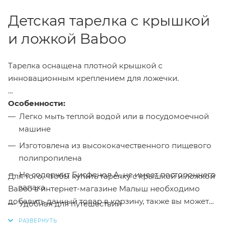
Детская тарелка с крышкой
и ложкой Baboo
Тарелка оснащена плотной крышкой с
инновационным креплением для ложечки.
Особенности:
Легко мыть теплой водой или в посудомоечной
машине
Изготовлена из высококачественного пищевого
полипропилена
Не содержит Бисфенол А, не имеет постороннего
Для того, чтобы купить тарелку с крышкой и ложкой
запаха
Baboo в интернет-магазине Малыш необходимо
добавить данный товар в корзину, также вы можете
Удобная для путешествий
оформить заказ позвонив
по телефону
или написав
Благодаря плотному прилеганию крышки