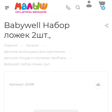
0
Babywell Набор
ложек 2шт.,
—
—
Главная
Каталог
—
Детские аксессуары для кормления
—
Детская посуда и столовые приборы
Babywell Набор ложек 2шт.,
Артикул:
20081