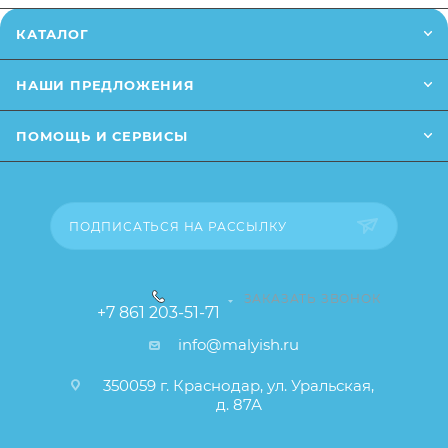
Заказанный товар может незначительно отличаться
КАТАЛОГ
от описания и изображения, размещенного на
сайте (например, оттенки цветов, незначительные
НАШИ ПРЕДЛОЖЕНИЯ
изменения в дизайне или упаковке и т.д., не
влияющие на основные потребительские свойства
ПОМОЩЬ И СЕРВИСЫ
товара), при этом основные потребительские
свойства и иные существенные элементы товара и
заказа остаются без изменений.
ПОДПИСАТЬСЯ НА РАССЫЛКУ
ЗАКАЗАТЬ ЗВОНОК
+7 861 203-51-71
info@malyish.ru
350059 г. Краснодар, ул. Уральская,
д. 87А