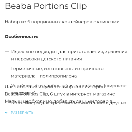
Beaba Portions Clip
Набор из 6 порционных контейнеров с клипсами.
Особенности:
Идеально подходит для приготовления, хранения
и перевозки детского питания
Герметичные, изготовлены из прочного
материала - полипропилена
Устойчивые и удобные для заполнения (широкое
Для того, чтобы купить набор контейнеров
отверстие)
Beaba Portions Clip, 6 штук в интернет-магазине
Малыш необходимо добавить данный товар в
Контейнеры для хранения можно ставить друг на
корзину, также вы можете оформить заказ
друга и удобно фиксировать клипсами
позвонив
по телефону
или написав в онлайн чат на
В наборе 4 контейнера по 150 мл, 2 контейнера
сайте.
90 см