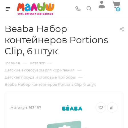
0
Beaba Набор
контейнеров Portions
Clip, 6 штук
—
—
Главная
Каталог
—
Детские аксессуары для кормления
—
Детская посуда и столовые приборы
Beaba Набор контейнеров Portions Clip, 6 штук
Артикул:
913497