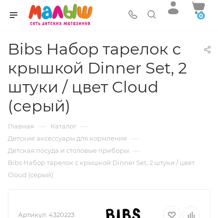
0
Bibs Набор тарелок с
крышкой Dinner Set, 2
штуки / цвет Cloud
(серый)
—
—
Главная
Каталог
—
Детские аксессуары для кормления
—
Детская посуда и столовые приборы
Bibs Набор тарелок с крышкой Dinner Set, 2 штуки / цвет
Cloud (серый)
Артикул:
4320223