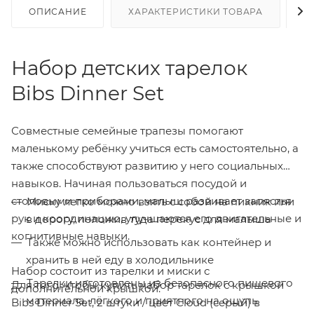
ОПИСАНИЕ
ХАРАКТЕРИСТИКИ ТОВАРА
Н
Набор детских тарелок
Bibs Dinner Set
Совместные семейные трапезы помогают
маленькому ребёнку учиться есть самостоятельно, а
также способствуют развитию у него социальных
навыков. Начиная пользоваться посудой и
столовыми приборами, малыш развивает запястья
Миску легко можно взять с собой на пикник или
рук и координацию, улучшаются его двигательные и
в дорогу, положив туда перекус для малыша
когнитивные навыки.
Также можно использовать как контейнер и
хранить в ней еду в холодильнике
Набор состоит из тарелки и миски с
Тарелки изготовлены из безопасного пищевого
Для того, чтобы купить набор тарелок с крышкой
дополнительной крышкой.
материала, лёгкого и приятного на ощупь
Bibs Dinner Set, 2 штуки / цвет Cloud (серый) в