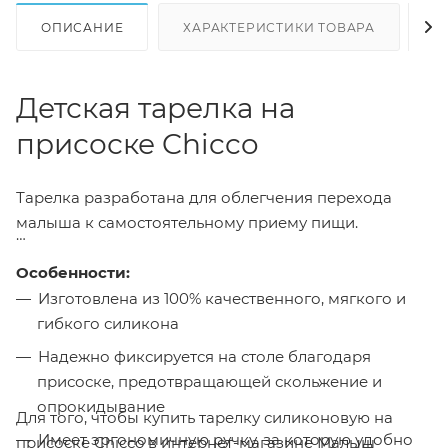
ОПИСАНИЕ
ХАРАКТЕРИСТИКИ ТОВАРА
Н
Детская тарелка на
присоске Chicco
Тарелка разработана для облегчения перехода
малыша к самостоятельному приему пищи.
Особенности:
Изготовлена из 100% качественного, мягкого и
гибкого силикона
Надежно фиксируется на столе благодаря
присоске, предотвращающей скольжение и
опрокидывание
Для того, чтобы купить тарелку силиконовую на
Имеет эргономичную ручку, за которую удобно
присоске Chicco в интернет-магазине Малыш