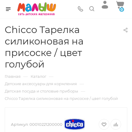
0
Chicco Тарелка
силиконовая на
присоске / цвет
голубой
—
—
Главная
Каталог
—
Детские аксессуары для кормления
—
Детская посуда и столовые приборы
Chicco Тарелка силиконовая на присоске / цвет голубой
Артикул:
00010221200000