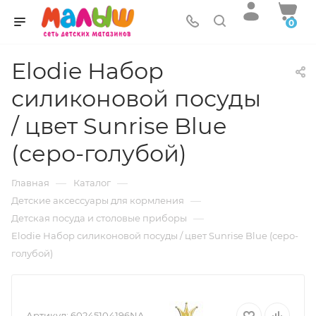
0
Elodie Набор
силиконовой посуды
/ цвет Sunrise Blue
(серо-голубой)
—
—
Главная
Каталог
—
Детские аксессуары для кормления
—
Детская посуда и столовые приборы
Elodie Набор силиконовой посуды / цвет Sunrise Blue (серо-
голубой)
Артикул:
60245104196NA