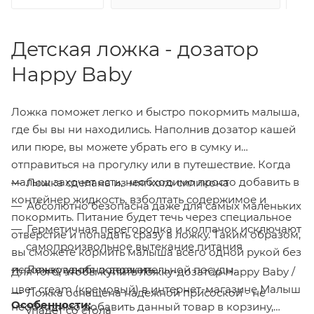
Детская ложка - дозатор
Happy Baby
Ложка поможет легко и быстро покормить малыша,
где бы вы ни находились. Наполнив дозатор кашей
или пюре, вы можете убрать его в сумку и
отправиться на прогулку или в путешествие. Когда
малыш захочет есть, необходимо просто добавить в
Ложка сделана из мягкого силикона
контейнер жидкость, взболтать содержимое и
Абсолютно безопасна даже для самых маленьких
покормить. Питание будет течь через специальное
Герметичная перегородка и колпачок исключают
отверстие и попадать сразу в ложку. Таким образом,
самопроизвольное вытекание питания
вы сможете кормить малыша всего одной рукой без
использования дополнительной посуды.
Ложку удобно держать
Для того, чтобы купить ложку-дозатор Happy Baby /
цвет cream (кремовый) в интернет-магазине Малыш
Ложка оснащена надежной присоской - не
Особенности:
необходимо добавить данный товар в корзину,
упадет со стола