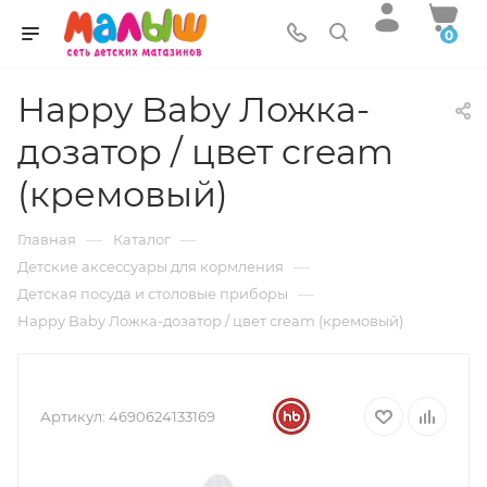
0
Happy Baby Ложка-
дозатор / цвет cream
(кремовый)
—
—
Главная
Каталог
—
Детские аксессуары для кормления
—
Детская посуда и столовые приборы
Happy Baby Ложка-дозатор / цвет cream (кремовый)
Артикул:
4690624133169