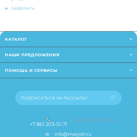
также вы можете оформить заказ позвонив
по
Легко и быстро разбирается для мытья
телефону
или написав в онлайн чат на сайте.
Пластиковые части можно мыть в посудомойке
Заказанный товар может незначительно отличаться
от описания и изображения, размещенного на
КАТАЛОГ
сайте (например, оттенки цветов, незначительные
изменения в дизайне или упаковке и т.д., не
НАШИ ПРЕДЛОЖЕНИЯ
влияющие на основные потребительские свойства
товара), при этом основные потребительские
ПОМОЩЬ И СЕРВИСЫ
свойства и иные существенные элементы товара и
заказа остаются без изменений.
ПОДПИСАТЬСЯ НА РАССЫЛКУ
ЗАКАЗАТЬ ЗВОНОК
+7 861 203-51-71
info@malyish.ru