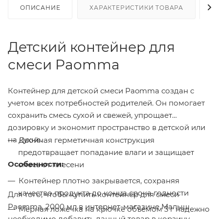
ОПИСАНИЕ
ХАРАКТЕРИСТИКИ ТОВАРА
Н
Детский контейнер для
смеси Paomma
Контейнер для детской смеси Paomma создан с
учетом всех потребностей родителей. Он помогает
сохранить смесь сухой и свежей, упрощает
дозировку и экономит пространство в детской или
на кухне.
Двойная герметичная конструкция
предотвращает попадание влаги и защищает
Особенности:
смесь от плесени
Контейнер плотно закрывается, сохраняя
качество продукта до конца срока годности
Для того, чтобы купить контейнер для смеси
Paomma, 2000 мл в интернет-магазине Малыш
Мерная ложечка на крючке объемом 3 г надежно
необходимо добавить данный товар в корзину,