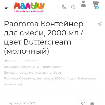
0
Paomma Контейнер
для смеси, 2000 мл /
цвет Buttercream
(молочный)
—
—
Главная
Каталог
—
Детские аксессуары для кормления
—
Детская посуда и столовые приборы
Paomma Контейнер для смеси, 2000 мл / цвет Buttercream
(молочный)
Артикул:
PMC212