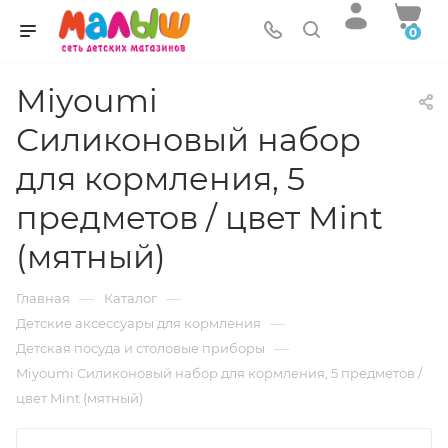
0
Miyoumi
Силиконовый набор
для кормления, 5
предметов / цвет Mint
(мятный)
—
—
Главная
Каталог
—
Детские аксессуары для кормления
—
Детская посуда и столовые приборы
Miyoumi Силиконовый набор для кормления, 5 предметов /
цвет Mint (мятный)