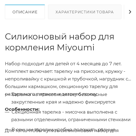
ОПИСАНИЕ
ХАРАКТЕРИСТИКИ ТОВАРА
Н
Силиконовый набор для
кормления Miyoumi
Набор подходит для детей от 4 месяцев до 7 лет.
Комплект включает: тарелку на присоске, кружку -
непроливайку с крышкой и трубочкой, нагрудник с
большим кармашком, секционную тарелку для
раздельного питания и детскую ложку.
Тарелка на присоске имеет безопасные
закругленные края и надежно фиксируется
Особенности:
Секционная тарелка - мисочка выполнена с
разными отделениями, ограниченными стенками
В секции тарелки удобно положить разные
Для того, чтобы купить силиконовый набор для