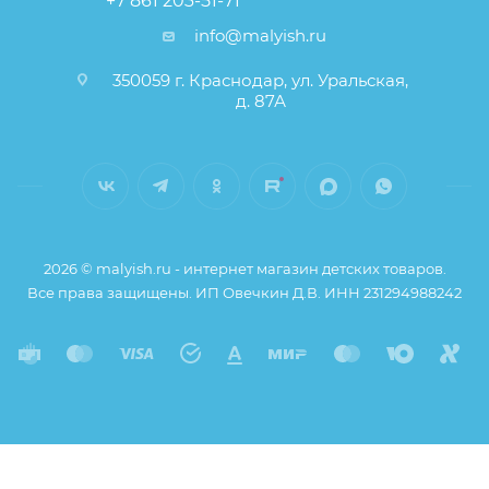
+7 861 203-51-71
Кухонные столовые приборы можно ставить в
info@malyish.ru
микроволновую печь для разогрева еды
350059 г. Краснодар, ул. Уральская,
Можно мыть в посудомоечной машине и
д. 87А
положить в холодильник
Размер упаковки - 9*30*39 см
2026 © malyish.ru - интернет магазин детских товаров.
Все права защищены. ИП Овечкин Д.В. ИНН 231294988242