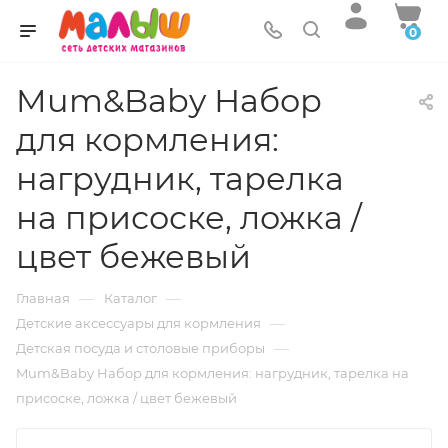
0
Mum&Baby Набор
для кормления:
нагрудник, тарелка
на присоске, ложка /
цвет бежевый
—
—
Главная
Каталог
—
Детские аксессуары для кормления
—
Детская посуда и столовые приборы
Mum&Baby Набор для кормления: нагрудник, тарелка на
присоске, ложка / цвет бежевый