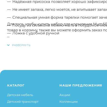
Надёжная присоска позволяет хорошо зафиксиро
Не имеет запаха, легко моется, не впитывает зап
Специальная умная форма тарелки помогает зачер
Для того, чтобы купить набор для кормления Mum&
Посуду из силикона можно мыть в посудомоечно
товар в корзину, также вы можете оформить заказ 
Ложка с удобной ручкой
Нагрудник с карманом для еды
Заказанный товар может незначительно отличаться 
оттенки цветов, незначительные изменения в дизайн
свойства товара), при этом основные потребительск
остаются без изменений.
КАТАЛОГ
НАШИ ПРЕДЛОЖЕНИЯ
Детская мебель
Акции
Детский транспорт
Коллекции