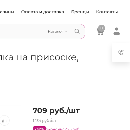
азины
Оплата и доставка
Бренды
Контакты
0
Каталог
ка на присоске,
709
руб.
/шт
1 134
руб.
/шт
-37%
Экономия 425 руб.