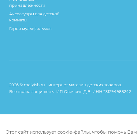
принадлежности
Аксессуары для детской
комнаты
Герои мультфильмов
2026 © malyish.ru - интернет магазин детских товаров.
Все права защищены. ИП Овечкин Д.В. ИНН 231294988242
Этот сайт использует cookie-файлы, чтобы помочь Ва