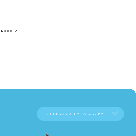
 данный
пример,
ительские
каза
ПОДПИСАТЬСЯ НА РАССЫЛКУ