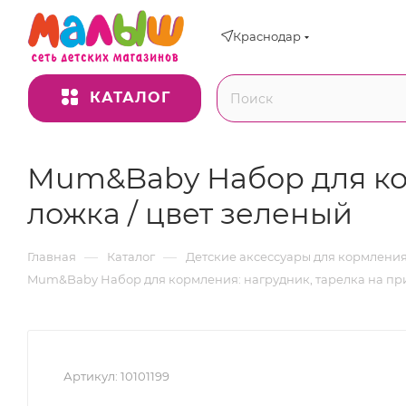
Краснодар
КАТАЛОГ
Mum&Baby Набор для кор
ложка / цвет зеленый
—
—
Главная
Каталог
Детские аксессуары для кормлени
Mum&Baby Набор для кормления: нагрудник, тарелка на при
Артикул:
10101199