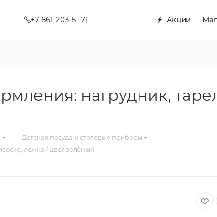
+7 861-203-51-71
Акции
Маг
мления: нагрудник, тарел
—
—
я
Детская посуда и столовые приборы
соске, ложка / цвет зеленый