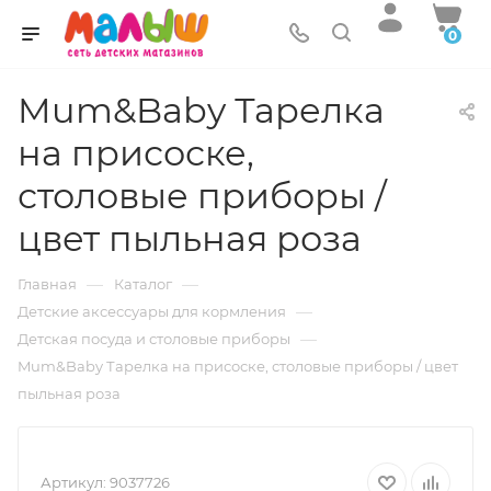
0
Mum&Baby Тарелка
на присоске,
столовые приборы /
цвет пыльная роза
—
—
Главная
Каталог
—
Детские аксессуары для кормления
—
Детская посуда и столовые приборы
Mum&Baby Тарелка на присоске, столовые приборы / цвет
пыльная роза
Артикул:
9037726