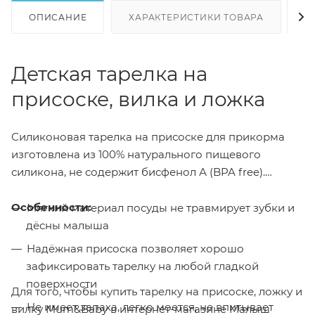
ОПИСАНИЕ
ХАРАКТЕРИСТИКИ ТОВАРА
Н
Детская тарелка на
присоске, вилка и ложка
Силиконовая тарелка на присоске для прикорма
изготовлена из 100% натурального пищевого
силикона, не содержит бисфенол А (BPA free).
Особенности:
Мягкий материал посуды не травмирует зубки и
дёсны малыша
Надёжная присоска позволяет хорошо
зафиксировать тарелку на любой гладкой
поверхности
Для того, чтобы купить тарелку на присоске, ложку и
Не имеет запаха, легко моется, не впитывает
вилку Mum&Baby в интернет-магазине Малыш