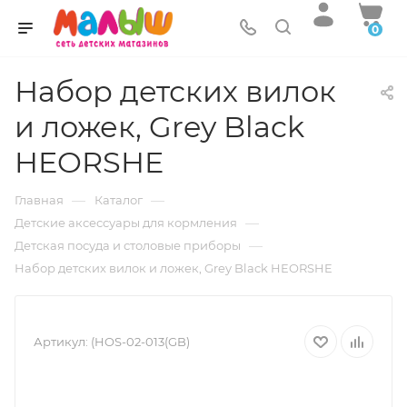
0
Набор детских вилок
и ложек, Grey Black
HEORSHE
—
—
Главная
Каталог
—
Детские аксессуары для кормления
—
Детская посуда и столовые приборы
Набор детских вилок и ложек, Grey Black HEORSHE
Артикул:
(HOS-02-013(GB)