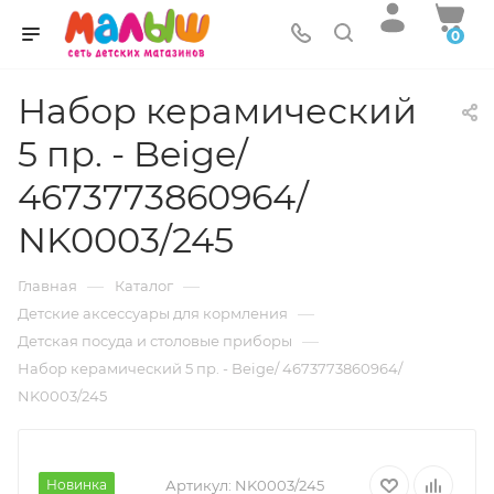
0
Набор керамический
5 пр. - Beige/
4673773860964/
NK0003/245
—
—
Главная
Каталог
—
Детские аксессуары для кормления
—
Детская посуда и столовые приборы
Набор керамический 5 пр. - Beige/ 4673773860964/
NK0003/245
Новинка
Артикул:
NK0003/245