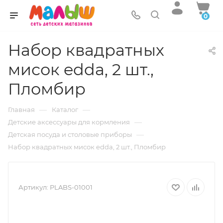
0
Набор квадратных
мисок edda, 2 шт.,
Пломбир
—
—
Главная
Каталог
—
Детские аксессуары для кормления
—
Детская посуда и столовые приборы
Набор квадратных мисок edda, 2 шт., Пломбир
Артикул:
PLABS-01001