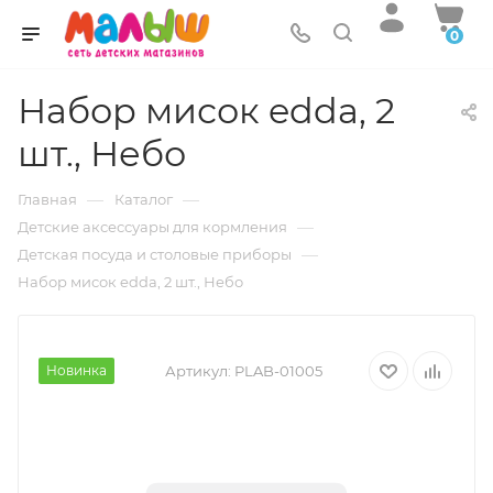
0
Набор мисок edda, 2
шт., Небо
—
—
Главная
Каталог
—
Детские аксессуары для кормления
—
Детская посуда и столовые приборы
Набор мисок edda, 2 шт., Небо
Новинка
Артикул:
PLAB-01005