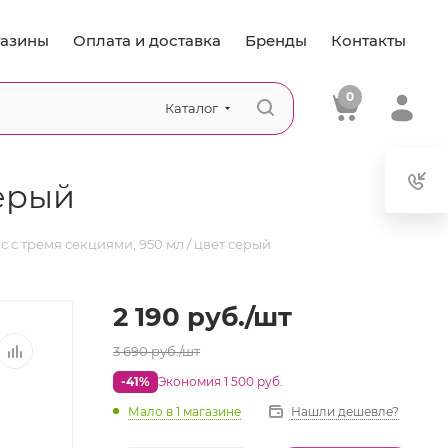
азины
Оплата и доставка
Бренды
Контакты
0
Каталог
серый
с с тремя секциями, 950 мл / цвет серый
2 190
руб.
/шт
3 690
руб.
/шт
-41%
Экономия 1 500 руб.
Мало
в 1 магазине
Нашли дешевле?