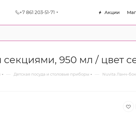
+7 861 203-51-71
Акции
Маг
я секциями, 950 мл / цвет 
—
—
я
Детская посуда и столовые приборы
Nuvita Ланч-бок