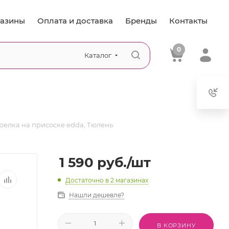
азины
Оплата и доставка
Бренды
Контакты
0
Каталог
релка на присоске edda, Тюлень
1 590
руб.
/шт
Достаточно
в 2 магазинах
Нашли дешевле?
В КОРЗИНУ