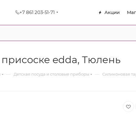
+7 861 203-51-71
Акции
Маг
 присоске edda, Тюлень
—
—
я
Детская посуда и столовые приборы
Силиконовая та