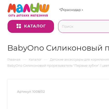
Краснодар
КАТАЛОГ
BabyOno Силиконовый пр
—
—
Главная
Каталог
Детские аксессуары для кормлени
BabyOno Силиконовый прорезыватель "Первые зубки" / цве
Артикул:
1008/02