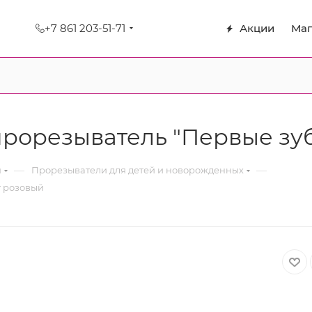
+7 861 203-51-71
Акции
Маг
орезыватель "Первые зубк
—
—
я
Прорезыватели для детей и новорожденных
т розовый