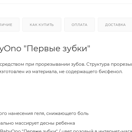
ЛИЧИЕ
КАК КУПИТЬ
ОПЛАТА
ДОСТАВКА
yOno "Первые зубки"
средством при прорезывании зубов. Структура прорезы
изготовлен из материала, не содержащего бисфенол.
ого нанесения геля, снижающего боль
еально массирует десны ребенка
BabyOno "Первые зубки" / цвет розовый в интернет-маг