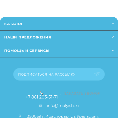
в онлайн чат на сайте.
Заказанный товар может незначительно отличаться
от описания и изображения, размещенного на
КАТАЛОГ
сайте (например, оттенки цветов, незначительные
изменения в дизайне или упаковке и т.д., не
НАШИ ПРЕДЛОЖЕНИЯ
влияющие на основные потребительские свойства
товара), при этом основные потребительские
ПОМОЩЬ И СЕРВИСЫ
свойства и иные существенные элементы товара и
заказа остаются без изменений.
ПОДПИСАТЬСЯ НА РАССЫЛКУ
ЗАКАЗАТЬ ЗВОНОК
+7 861 203-51-71
info@malyish.ru
350059 г. Краснодар, ул. Уральская,