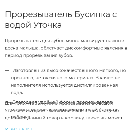
Прорезыватель Бусинка с
водой Уточка
Прорезыватель для зубов мягко массирует нежные
десна малыша, облегчает дискомфортные явления в
период прорезывания зубов.
Изготовлен из высококачественного мягкого, но
прочного, нетоксичного материала. В качестве
наполнителя используется дистиллированная
вода.
Благодаря удобной форме прорезывателя
Для того, чтобы купить прорезыватель с водой
можно достичь всех уголков ротовой полости
Уточка в интернет-магазине Малыш необходимо
ребенка.
добавить данный товар в корзину, также вы можете
оформить заказ позвонив
по телефону
или написав
Можно охлаждать в холодильнике.