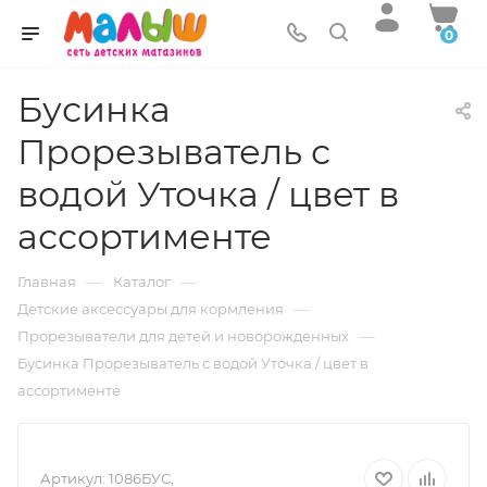
0
Бусинка
Прорезыватель с
водой Уточка / цвет в
ассортименте
—
—
Главная
Каталог
—
Детские аксессуары для кормления
—
Прорезыватели для детей и новорожденных
Бусинка Прорезыватель с водой Уточка / цвет в
ассортименте
Артикул:
1086БУС,