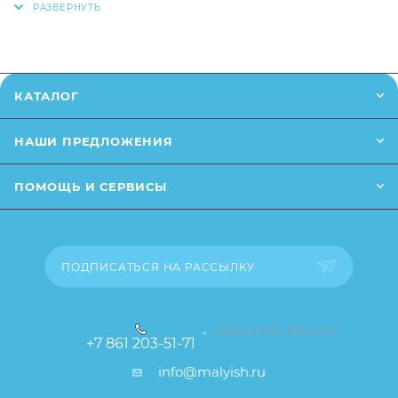
позвонив
Хранить в недоступном для детей месте
по телефону
или написав в онлайн чат на
сайте.
Хранить в сухом проветриваемом помещение
Заказанный товар может незначительно отличаться
КАТАЛОГ
от описания и изображения, размещенного на
сайте (например, оттенки цветов, незначительные
НАШИ ПРЕДЛОЖЕНИЯ
изменения в дизайне или упаковке и т.д., не
влияющие на основные потребительские свойства
ПОМОЩЬ И СЕРВИСЫ
товара), при этом основные потребительские
свойства и иные существенные элементы товара и
заказа остаются без изменений.
ПОДПИСАТЬСЯ НА РАССЫЛКУ
ЗАКАЗАТЬ ЗВОНОК
+7 861 203-51-71
info@malyish.ru