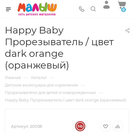
0
Happy Baby
Прорезыватель / цвет
dark orange
(оранжевый)
—
—
Главная
Каталог
—
Детские аксессуары для кормления
—
Прорезыватели для детей и новорожденных
Happy Baby Прорезыватель / цвет dark orange (оранжевый)
Артикул:
20038