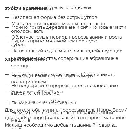
Машинка из натурального дерева
Уход и хранение:
Безопасная форма без острых углов
Мыть теплой водой с мылом, тщательно
Можно грызть деревянные и силиконовые части
ополаскивать
Облегчает зуд в период прорезывания и роста
Сушить при комнатной температуре
зубов
Не используйте для мытья сильнодействующие
чистящие средства, содержащие абразивные
Характеристики:
частицы
Состав - натуральное дерево (бук), силикон,
Не кладите в морозильную камеру
полипропилен
Не подвергайте прорезыватель воздействию
Упаковка - 12*4,5*15 см
высоких температур
Вес в упаковке - 0.08 кг
Не кипятите прорезыватель
Для того, чтобы купить прорезыватель Happy Baby /
Не мойте прорезыватель в посудомоечной
цвет dark orange (оранжевый) в интернет-магазине
машине
Малыш необходимо добавить данный товар в
Мойте после каждого использования
корзину, также вы можете оформить заказ