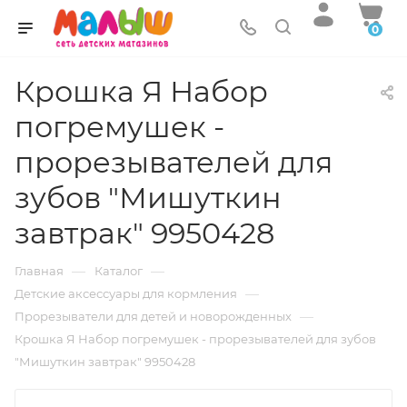
0
Крошка Я Набор
погремушек -
прорезывателей для
зубов "Мишуткин
завтрак" 9950428
—
—
Главная
Каталог
—
Детские аксессуары для кормления
—
Прорезыватели для детей и новорожденных
Крошка Я Набор погремушек - прорезывателей для зубов
"Мишуткин завтрак" 9950428