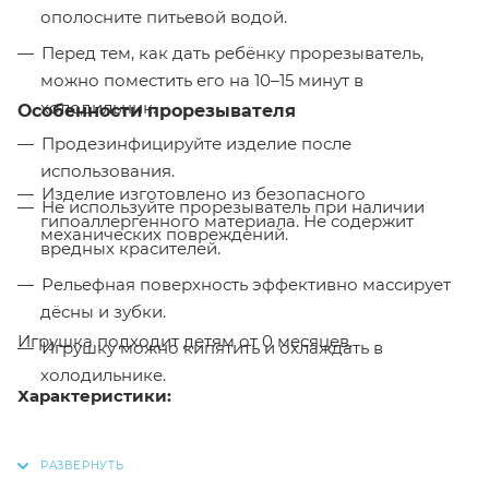
ополосните питьевой водой.
Перед тем, как дать ребёнку прорезыватель,
можно поместить его на 10–15 минут в
холодильник.
Особенности прорезывателя
Продезинфицируйте изделие после
использования.
Изделие изготовлено из безопасного
Не используйте прорезыватель при наличии
гипоаллергенного материала. Не содержит
механических повреждений.
вредных красителей.
Рельефная поверхность эффективно массирует
дёсны и зубки.
Игрушка подходит детям от 0 месяцев.
Игрушку можно кипятить и охлаждать в
холодильнике.
Характеристики:
Цвет: разноцветный
Пол: унисекс