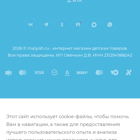
д. 87А
от описания и изображения, размещенного на
сайте (например, оттенки цветов, незначительные
изменения в дизайне или упаковке и т.д., не
влияющие на основные потребительские свойства
товара), при этом основные потребительские
свойства и иные существенные элементы товара и
2026 © malyish.ru - интернет магазин детских товаров.
заказа остаются без изменений.
Все права защищены. ИП Овечкин Д.В. ИНН 231294988242
Этот сайт использует cookie-файлы, чтобы помочь
Вам в навигации, а также для предоставления
лучшего пользовательского опыта и анализа
использования наших продуктов и услуг, для