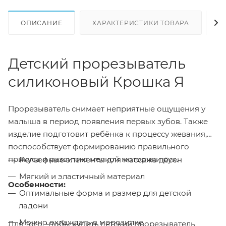
ОПИСАНИЕ
ХАРАКТЕРИСТИКИ ТОВАРА
Н
Детский прорезыватель
силиконовый Крошка Я
Прорезыватель снимает неприятные ощущения у
малыша в период появления первых зубов. Также
изделие подготовит ребёнка к процессу жевания,
поспособствует формированию правильного
прикуса и развитию мелкой моторики рук.
Рельефные элементы для массажа дёсен
Мягкий и эластичный материал
Особенности:
Оптимальные форма и размер для детской
ладони
Можно охлаждать в морозилке
Для того, чтобы купить детский прорезыватель