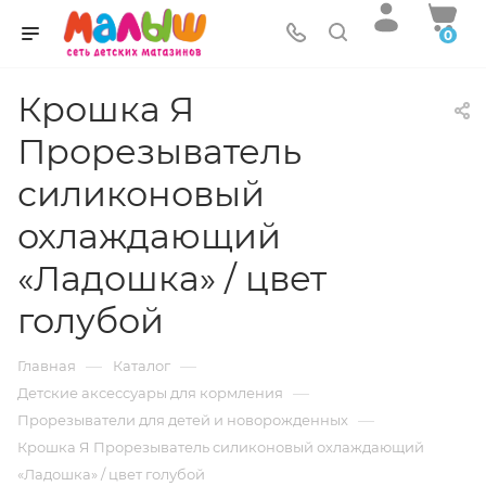
0
Крошка Я
Прорезыватель
силиконовый
охлаждающий
«Ладошка» / цвет
голубой
—
—
Главная
Каталог
—
Детские аксессуары для кормления
—
Прорезыватели для детей и новорожденных
Крошка Я Прорезыватель силиконовый охлаждающий
«Ладошка» / цвет голубой