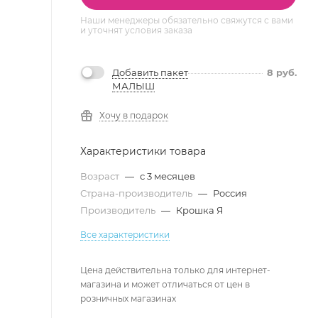
Наши менеджеры обязательно свяжутся с вами
и уточнят условия заказа
Добавить пакет
8
руб.
МАЛЫШ
Хочу в подарок
Характеристики товара
Возраст
—
с 3 месяцев
Страна-производитель
—
Россия
Производитель
—
Крошка Я
Все характеристики
Цена действительна только для интернет-
магазина и может отличаться от цен в
розничных магазинах