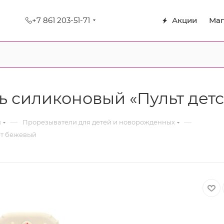
+7 861 203-51-71
Акции
Маг
 силиконовый «Пульт детс
—
—
я
Прорезыватели для детей и новорожденных
ет бежевый