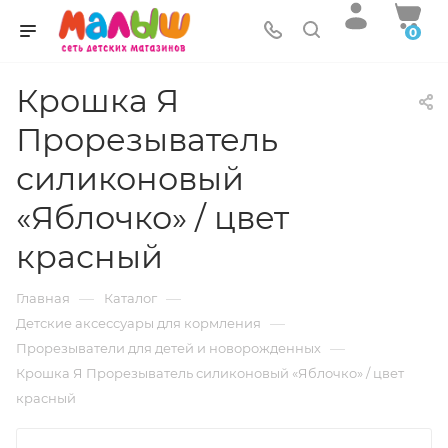
0
Крошка Я
Прорезыватель
силиконовый
«Яблочко» / цвет
красный
—
—
Главная
Каталог
—
Детские аксессуары для кормления
—
Прорезыватели для детей и новорожденных
Крошка Я Прорезыватель силиконовый «Яблочко» / цвет
красный