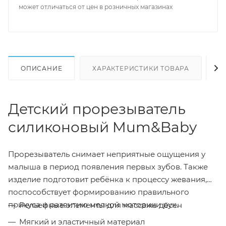
может отличаться от цен в розничных магазинах
ОПИСАНИЕ
ХАРАКТЕРИСТИКИ ТОВАРА
Н
Детский прорезыватель
силиконовый Mum&Baby
Прорезыватель снимает неприятные ощущения у
малыша в период появления первых зубов. Также
изделие подготовит ребёнка к процессу жевания,
поспособствует формированию правильного
прикуса и развитию мелкой моторики рук.
Рельефные элементы для массажа дёсен
Мягкий и эластичный материал