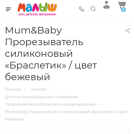
0
Mum&Baby
Прорезыватель
силиконовый
«Браслетик» / цвет
бежевый
—
—
Главная
Каталог
—
Детские аксессуары для кормления
—
Прорезыватели для детей и новорожденных
Mum&Baby Прорезыватель силиконовый «Браслетик» / цвет
бежевый