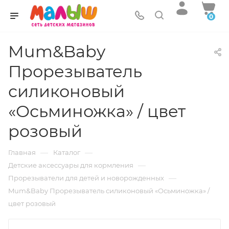
0
Mum&Baby
Прорезыватель
силиконовый
«Осьминожка» / цвет
розовый
—
—
Главная
Каталог
—
Детские аксессуары для кормления
—
Прорезыватели для детей и новорожденных
Mum&Baby Прорезыватель силиконовый «Осьминожка» /
цвет розовый