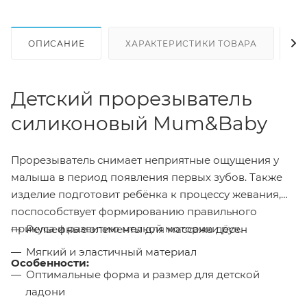
ОПИСАНИЕ
ХАРАКТЕРИСТИКИ ТОВАРА
Н
Детский прорезыватель
силиконовый Mum&Baby
Прорезыватель снимает неприятные ощущения у
малыша в период появления первых зубов. Также
изделие подготовит ребёнка к процессу жевания,
поспособствует формированию правильного
прикуса и развитию мелкой моторики рук.
Рельефные элементы для массажа дёсен
Мягкий и эластичный материал
Особенности:
Оптимальные форма и размер для детской
ладони