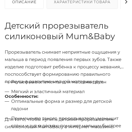
ОПИСАНИЕ
ХАРАКТЕРИСТИКИ ТОВАРА
Н
Детский прорезыватель
силиконовый Mum&Baby
Прорезыватель снимает неприятные ощущения у
малыша в период появления первых зубов. Также
изделие подготовит ребёнка к процессу жевания,
поспособствует формированию правильного
прикуса и развитию мелкой моторики рук.
Рельефные элементы для массажа дёсен
Мягкий и эластичный материал
Особенности:
Оптимальные форма и размер для детской
ладони
Применение такого прорезывателя уменьшит
Для того, чтобы купить детский прорезыватель
отёки и зуд в дёснах, поможет малышу быстрее
силиконовый Mum&Baby в интернет-магазине