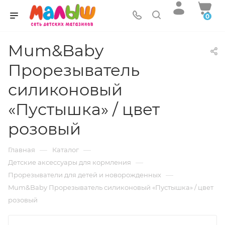
0
Mum&Baby
Прорезыватель
силиконовый
«Пустышка» / цвет
розовый
—
—
Главная
Каталог
—
Детские аксессуары для кормления
—
Прорезыватели для детей и новорожденных
Mum&Baby Прорезыватель силиконовый «Пустышка» / цвет
розовый