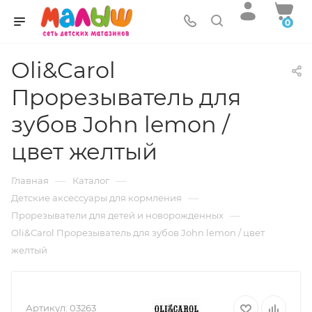
0
Oli&Carol
Прорезыватель для
зубов John lemon /
цвет желтый
—
—
Главная
Каталог
—
Детские аксессуары для кормления
—
Прорезыватели для детей и новорожденных
Oli&Carol Прорезыватель для зубов John lemon / цвет
желтый
Артикул:
03263