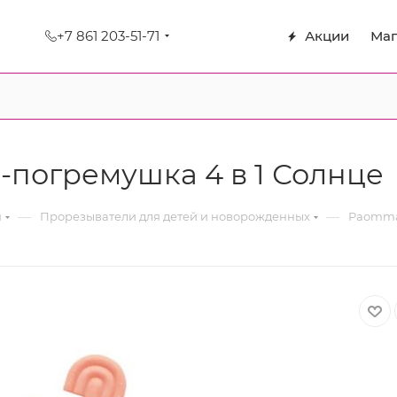
+7 861 203-51-71
Акции
Маг
погремушка 4 в 1 Солнце
—
—
я
Прорезыватели для детей и новорожденных
Paomma