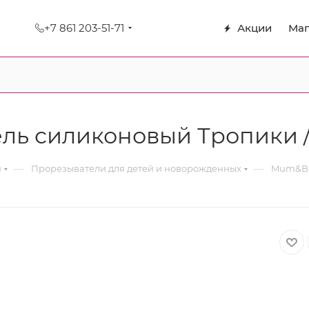
+7 861 203-51-71
Акции
Маг
ь силиконовый Тропики /
—
—
я
Прорезыватели для детей и новорожденных
Mum&Ba