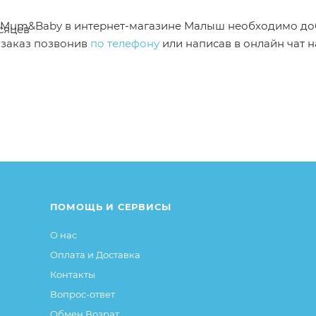
ый Mum&Baby в интернет-магазине Малыш необходимо до
сяцев
 заказ позвонив
по телефону
или написав в онлайн чат н
от описания и изображения, размещенного на сайте (на
е или упаковке и т.д., не влияющие на основные потреб
ие свойства и иные существенные элементы товара и за
ПОМОЩЬ И СЕРВИСЫ
О нас
Оплата и Доставка
Контакты
Вопрос-ответ
Обмен Возрат