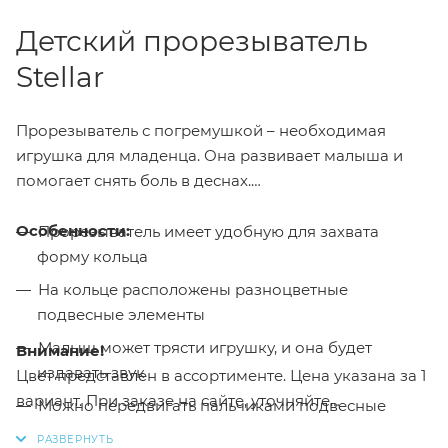
Детский прорезыватель
Stellar
Прорезыватель с погремушкой – необходимая
игрушка для младенца. Она развивает малыша и
помогает снять боль в деснах.
Особенности:
Прорезыватель имеет удобную для захвата
форму кольца
На кольце расположены разноцветные
подвесные элементы
Малыш может трясти игрушку, и она будет
Внимание!
издавать звук
Цвет представлен в ассортименте. Цена указана за 1
вариант. При заказе на сайте, уточняйте
Можно передвигать пальчиками подвесные
подробности у менеджера
элементы или пробовать «на вкус»