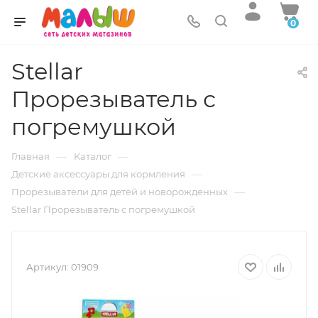
0
Stellar
Прорезыватель с
погремушкой
—
—
Главная
Каталог
—
Детские аксессуары для кормления
—
Прорезыватели для детей и новорожденных
Stellar Прорезыватель с погремушкой
Артикул:
01909