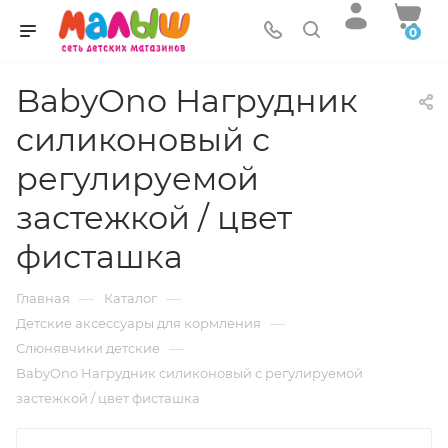
0
BabyOno Нагрудник
силиконовый с
регулируемой
застежкой / цвет
фисташка
—
—
Главная
Каталог
—
Детские аксессуары для кормления
—
Слюнявчики детские
BabyOno Нагрудник силиконовый с регулируемой
застежкой / цвет фисташка