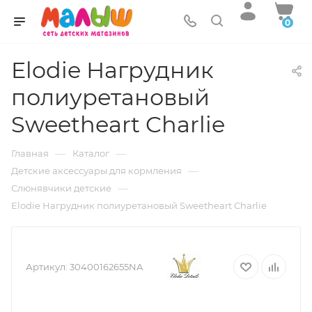
0
Elodie Нагрудник
полиуретановый
Sweetheart Charlie
—
—
Главная
Каталог
—
Детские аксессуары для кормления
—
Слюнявчики детские
Elodie Нагрудник полиуретановый Sweetheart Charlie
Артикул:
30400162655NA