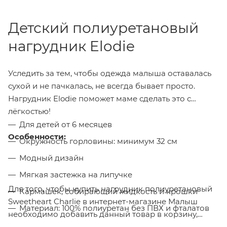
Детский полиуретановый
нагрудник Elodie
Уследить за тем, чтобы одежда малыша оставалась
сухой и не пачкалась, не всегда бывает просто.
Нагрудник Elodie поможет маме сделать это с
лёгкостью!
Для детей от 6 месяцев
Особенности:
Окружность горловины: минимум 32 см
Модный дизайн
Мягкая застежка на липучке
Для того, чтобы купить нагрудник полиуретановый
Кармашек, собирающий жидкость и крошки
Sweetheart Charlie в интернет-магазине Малыш
Материал: 100% полиуретан без ПВХ и фталатов
необходимо добавить данный товар в корзину,
Уход: машинная стирка при 40°. Не гладить
также вы можете оформить заказ позвонив
по