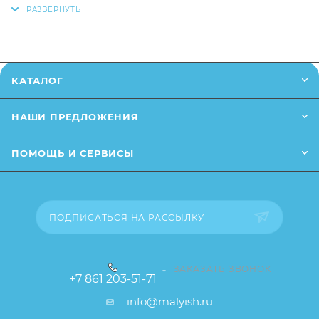
телефону
или написав в онлайн чат на сайте.
Заказанный товар может незначительно отличаться
от описания и изображения, размещенного на
КАТАЛОГ
сайте (например, оттенки цветов, незначительные
изменения в дизайне или упаковке и т.д., не
НАШИ ПРЕДЛОЖЕНИЯ
влияющие на основные потребительские свойства
товара), при этом основные потребительские
ПОМОЩЬ И СЕРВИСЫ
свойства и иные существенные элементы товара и
заказа остаются без изменений.
ПОДПИСАТЬСЯ НА РАССЫЛКУ
ЗАКАЗАТЬ ЗВОНОК
+7 861 203-51-71
info@malyish.ru