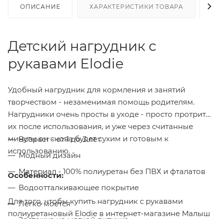
ОПИСАНИЕ
ХАРАКТЕРИСТИКИ ТОВАРА
Н
Детский нагрудник с
рукавами Elodie
Удобный нагрудник для кормления и занятий
творчеством - незаменимая помощь родителям.
Нагрудники очень просты в уходе - просто протрите
их после использования, и уже через считанные
минуты он снова будет сухим и готовым к
Возраст - от 1 до 3 лет
использованию.
Модный дизайн
Материал - 100% полиуретан без ПВХ и фталатов
Особенности:
Водоотталкивающее покрытие
Для того, чтобы купить нагрудник с рукавами
Легко моется
полиуретановый Elodie в интернет-магазине Малыш