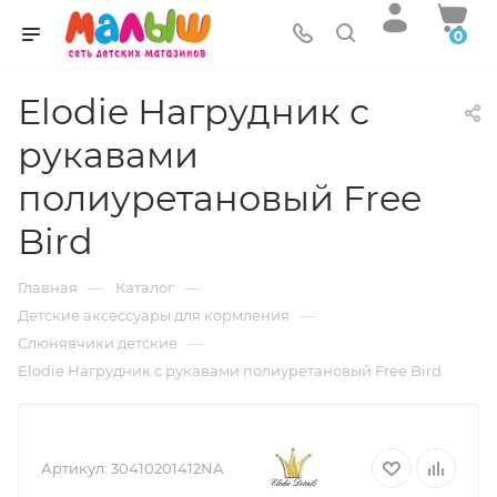
0
Elodie Нагрудник с
рукавами
полиуретановый Free
Bird
—
—
Главная
Каталог
—
Детские аксессуары для кормления
—
Слюнявчики детские
Elodie Нагрудник с рукавами полиуретановый Free Bird
Артикул:
30410201412NA