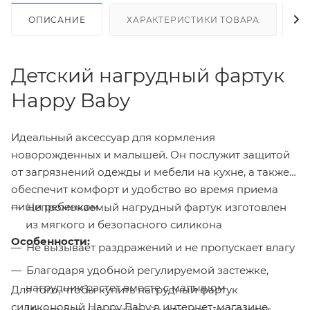
ОПИСАНИЕ
ХАРАКТЕРИСТИКИ ТОВАРА
Н
Детский нагрудный фартук
Happy Baby
Идеальный аксессуар для кормления
новорожденных и малышей. Он послужит защитой
от загрязнений одежды и мебели на кухне, а также
обеспечит комфорт и удобство во время приема
пищи ребенком.
Непромокаемый нагрудный фартук изготовлен
из мягкого и безопасного силикона
Особенности:
Не вызывает раздражений и не пропускает влагу
Благодаря удобной регулируемой застежке,
нагрудник растет вместе с малышом
Для того, чтобы купить нагрудный фартук
силиконовый Happy Baby в интернет-магазине