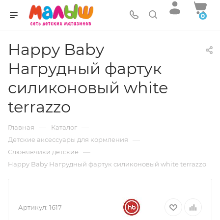
0
Happy Baby
Нагрудный фартук
силиконовый white
terrazzo
—
—
Главная
Каталог
—
Детские аксессуары для кормления
—
Слюнявчики детские
Happy Baby Нагрудный фартук силиконовый white terrazzo
Артикул:
1617