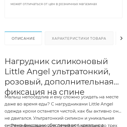
может отличаться от цен в розничных магазинах
ОПИСАНИЕ
ХАРАКТЕРИСТИКИ ТОВАРА
Н
Нагрудник силиконовый
Little Angel ультратонкий,
розовый, дополнительная
фиксация на спине
Малыш непоседлив и ему сложно усидеть на месте
даже во время еды? С нагрудниками Little Angel
одежда крохи останется чистой, как бы активно он
не двигался. Ультратонкий силикон и уникальная
система фиксации обеспечивают идеальное
Рекомендовано для детей от 4 месяцев до трех