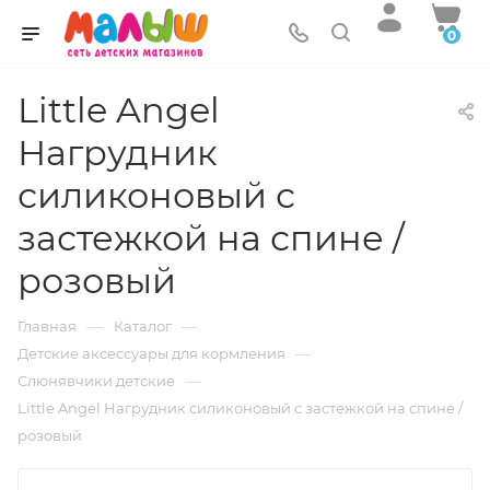
0
Little Angel
Нагрудник
силиконовый с
застежкой на спине /
розовый
—
—
Главная
Каталог
—
Детские аксессуары для кормления
—
Слюнявчики детские
Little Angel Нагрудник силиконовый с застежкой на спине /
розовый