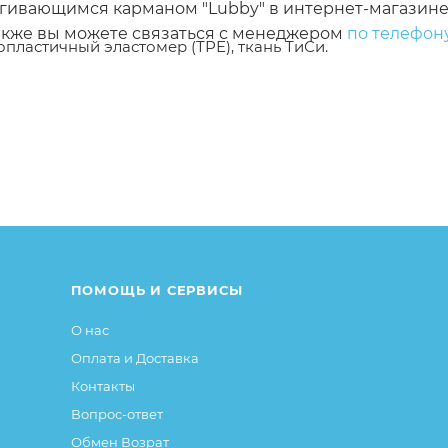
стегивающимся карманом "Lubby" в интернет-магази
Также вы можете связаться с менеджером
по телефон
пластичный эластомер (ТРЕ), ткань ТиСи.
ься от описания и изображения ,размещенного на с
о.
нения в дизайне или упаковке и т.д., не влияющие н
и этом основные потребительские свойства и иные
я без изменений.
ПОМОЩЬ И СЕРВИСЫ
О нас
Оплата и Доставка
Контакты
Вопрос-ответ
Обмен Возрат