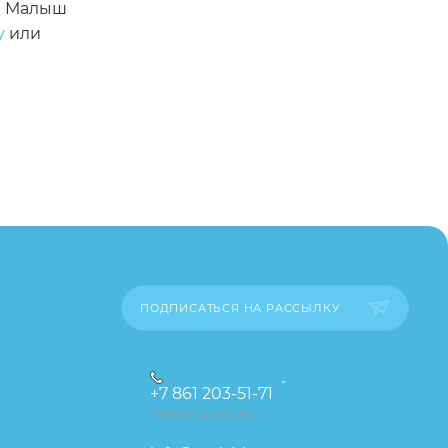
не Малыш
у
или
айте
а
ПОДПИСАТЬСЯ НА РАССЫЛКУ
+7 861 203-51-71
ЗАКАЗАТЬ ЗВОНОК