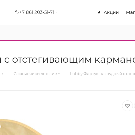
+7 861 203-51-71
Акции
Маг
 с отстегивающим кармано
—
—
я
Слюнявчики детские
Lubby Фартук нагрудный с отс