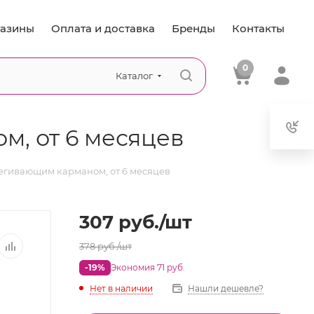
азины
Оплата и доставка
Бренды
Контакты
0
Каталог
м, от 6 месяцев
тегивающим карманом, от 6 месяцев
307
руб.
/шт
378
руб.
/шт
-19%
Экономия 71 руб.
Нет в наличии
Нашли дешевле?