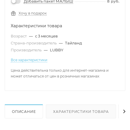
Добавить пакет МАЛЫШ
8
руб.
Хочу в подарок
Характеристики товара
Возраст
—
с 3 месяцев
Страна-производитель
—
Тайланд
Производитель
—
LUBBY
Все характеристики
Цена действительна только для интернет-магазина и
может отличаться от цен в розничных магазинах
ОПИСАНИЕ
ХАРАКТЕРИСТИКИ ТОВАРА
Н