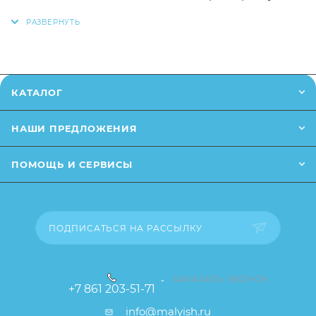
также вы можете оформить заказ позвонив
по
телефону
или написав в онлайн чат на сайте.
Заказанный товар может незначительно отличаться
от описания и изображения, размещенного на
КАТАЛОГ
сайте (например, оттенки цветов, незначительные
изменения в дизайне или упаковке и т.д., не
НАШИ ПРЕДЛОЖЕНИЯ
влияющие на основные потребительские свойства
товара), при этом основные потребительские
ПОМОЩЬ И СЕРВИСЫ
свойства и иные существенные элементы товара и
заказа остаются без изменений.
ПОДПИСАТЬСЯ НА РАССЫЛКУ
ЗАКАЗАТЬ ЗВОНОК
+7 861 203-51-71
info@malyish.ru