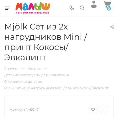
0
Mjölk Сет из 2х
нагрудников Mini /
принт Кокосы/
Эвкалипт
—
—
Главная
Каталог
—
Детские аксессуары для кормления
—
Слюнявчики детские
Mjölk Сет из 2х нагрудников Mini / принт Кокосы/Эвкалипт
Артикул:
146047