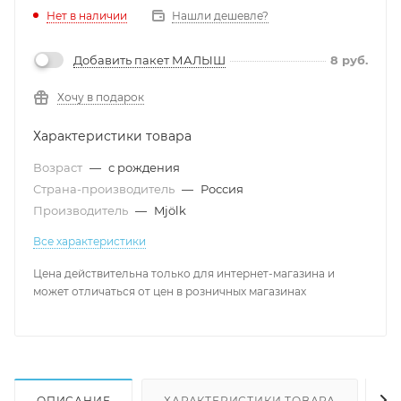
Нет в наличии
Нашли дешевле?
Добавить пакет МАЛЫШ
8
руб.
Хочу в подарок
Характеристики товара
Возраст
—
с рождения
Страна-производитель
—
Россия
Производитель
—
Mjölk
Все характеристики
Цена действительна только для интернет-магазина и
может отличаться от цен в розничных магазинах
ОПИСАНИЕ
ХАРАКТЕРИСТИКИ ТОВАРА
Н