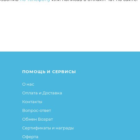
от описания и изображения, размещенного на сайте (на
е или упаковке и т.д., не влияющие на основные потреб
ие свойства и иные существенные элементы товара и за
ПОМОЩЬ И СЕРВИСЫ
О нас
Оплата и Доставка
Контакты
Вопрос-ответ
Обмен Возрат
Сертификаты и награды
Оферта