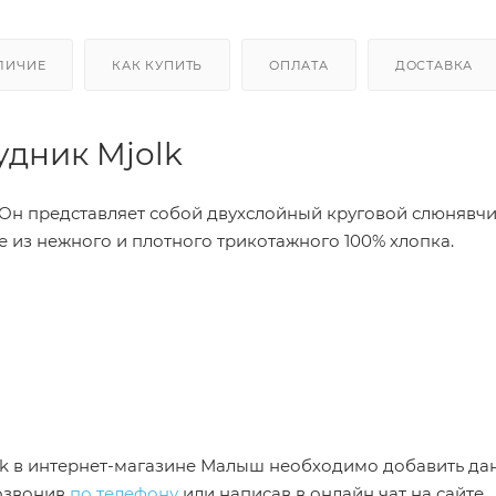
ЛИЧИЕ
КАК КУПИТЬ
ОПЛАТА
ДОСТАВКА
удник Mjolk
Он представляет собой двухслойный круговой слюнявчи
е из нежного и плотного трикотажного 100% хлопка.
olk в интернет-магазине Малыш необходимо добавить д
позвонив
по телефону
или написав в онлайн чат на сайте.