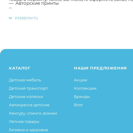
Авторские принты
Безупречное качество
Заказанный товар может незначительно отличаться 
оттенки цветов, незначительные изменения в дизайн
100% трикотажный хлопок
свойства товара), при этом основные потребительск
Произведено в России
остаются без изменений.
КАТАЛОГ
НАШИ ПРЕДЛОЖЕНИЯ
Детская мебель
Акции
Детский транспорт
Коллекции
Детские коляски
Бренды
Автокресла детские
Блог
Кенгуру, слинги, вожжи
Летние товары
Гигиена и здоровье