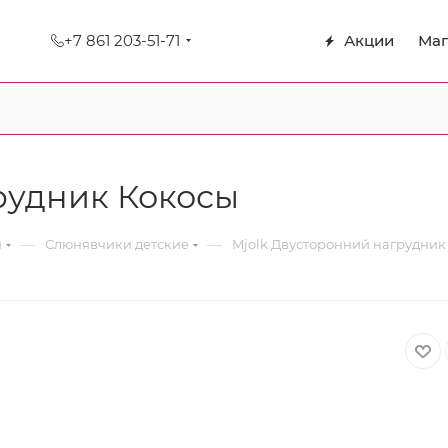
+7 861 203-51-71
Акции
Маг
рудник Кокосы
—
—
я
Слюнявчики детские
Mjolk Двусторонний нагрудник