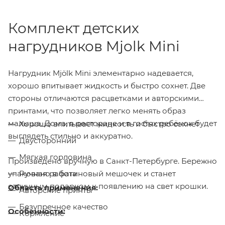
Комплект детских
нагрудников Mjolk Mini
Нагрудник Mjölk Mini элементарно надевается,
хорошо впитывает жидкость и быстро сохнет. Две
стороны отличаются расцветками и авторскими
принтами, что позволяет легко менять образ
малыша. Дома, в ресторане и в гостях ребёнок будет
Хорошо впитывает жидкость и быстро сохнет
выглядеть стильно и аккуратно.
Двусторонний
Мягкая горловина
Произведено вручную в Санкт-Петербурге. Бережно
упаковано в фатиновый мешочек и станет
Ручная работа
отличным подарком к появлению на свет крошки.
Область применения:
Авторские принты
Безупречное качество
Особенности:
Кормление