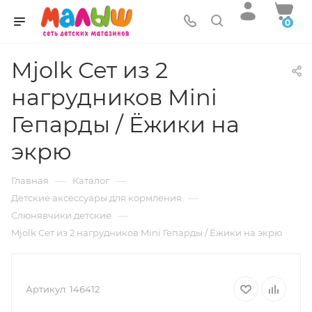
0
Mjolk Сет из 2
нагрудников Mini
Гепарды / Ёжики на
экрю
—
—
Главная
Каталог
—
Детские аксессуары для кормления
—
Слюнявчики детские
Mjolk Сет из 2 нагрудников Mini Гепарды / Ёжики на экрю
Артикул:
146412