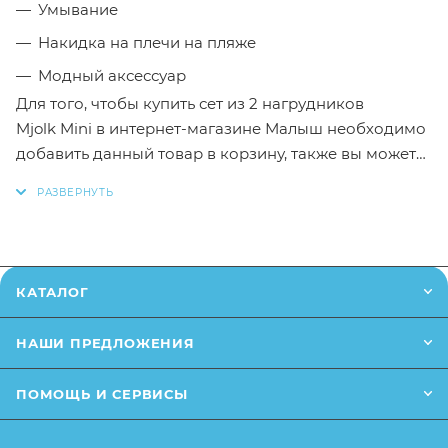
Умывание
Накидка на плечи на пляже
Модный аксессуар
Для того, чтобы купить сет из 2 нагрудников
Mjolk Mini в интернет-магазине Малыш необходимо
добавить данный товар в корзину, также вы можете
оформить заказ позвонив
по телефону
или написав
в онлайн чат на сайте.
Заказанный товар может незначительно отличаться
от описания и изображения, размещенного на
КАТАЛОГ
сайте (например, оттенки цветов, незначительные
изменения в дизайне или упаковке и т.д., не
НАШИ ПРЕДЛОЖЕНИЯ
влияющие на основные потребительские свойства
товара), при этом основные потребительские
ПОМОЩЬ И СЕРВИСЫ
свойства и иные существенные элементы товара и
заказа остаются без изменений.