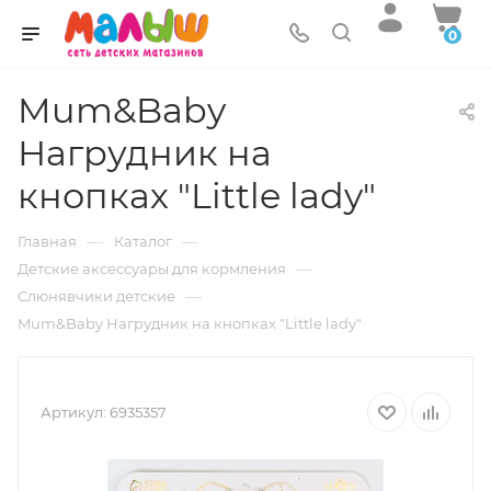
0
Mum&Baby
Нагрудник на
кнопках "Little lady"
—
—
Главная
Каталог
—
Детские аксессуары для кормления
—
Слюнявчики детские
Mum&Baby Нагрудник на кнопках "Little lady"
Артикул:
6935357